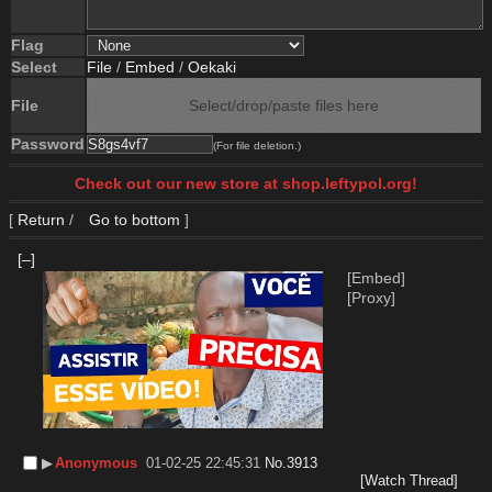
Flag
Select
File
/
Embed
/
Oekaki
File
Select/drop/paste files here
Password
(For file deletion.)
Check out our new store at shop.leftypol.org!
[
Return
/
Go to bottom
]
[–]
[Embed]
[Proxy]
▶︎
Anonymous
01-02-25 22:45:31
No.
3913
[Watch Thread]