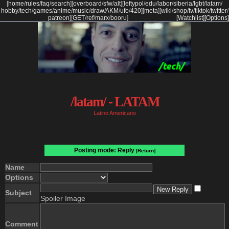
[
home
/
rules
/
faq
/
search
]
[
overboard
/
sfw
/
alt
]
[
leftypol
/
edu
/
labor
/
siberia
/
lgbt
/
latam
/
hobby
/
tech
/
games
/
anime
/
music
/
draw
/
AKM
/
ufo
/
420
]
[
meta
]
[
wiki
/
shop
/
tv
/
tiktok
/
twitter
/
patreon
]
[
GET
/
ref
/
marx
/
booru
]
[Watchlist]
[Options]
/latam/ - LATAM
Latino Americano
Posting mode: Reply
[Return]
Name
Options
Subject
Spoiler Image
Comment