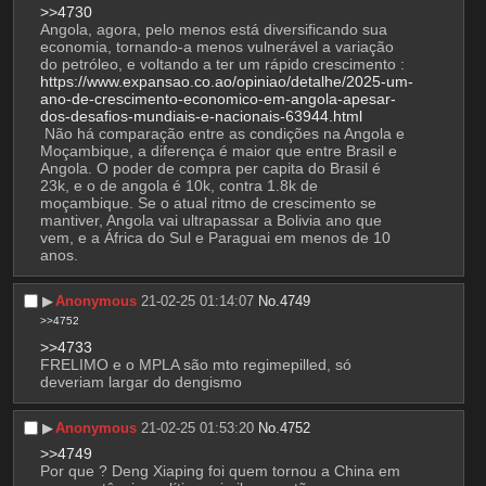
>>4730
Angola, agora, pelo menos está diversificando sua 
economia, tornando-a menos vulnerável a variação 
do petróleo, e voltando a ter um rápido crescimento : 
https://www.expansao.co.ao/opiniao/detalhe/2025-um-
ano-de-crescimento-economico-em-angola-apesar-
dos-desafios-mundiais-e-nacionais-63944.html
 Não há comparação entre as condições na Angola e 
Moçambique, a diferença é maior que entre Brasil e 
Angola. O poder de compra per capita do Brasil é 
23k, e o de angola é 10k, contra 1.8k de 
moçambique. Se o atual ritmo de crescimento se 
mantiver, Angola vai ultrapassar a Bolivia ano que 
vem, e a África do Sul e Paraguai em menos de 10 
anos.
▶︎
Anonymous
21-02-25 01:14:07
No.
4749
>>4752
>>4733
FRELIMO e o MPLA são mto regimepilled, só 
deveriam largar do dengismo
▶︎
Anonymous
21-02-25 01:53:20
No.
4752
>>4749
Por que ? Deng Xiaping foi quem tornou a China em 