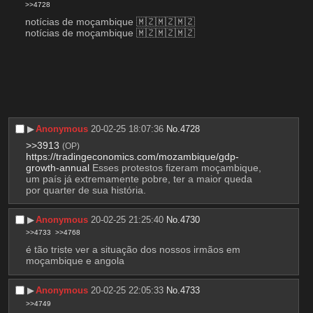
>>4728
notícias de moçambique 🇲🇿🇲🇿🇲🇿
notícias de moçambique 🇲🇿🇲🇿🇲🇿
▶︎
Anonymous
20-02-25 18:07:36
No.
4728
>>3913
(OP)
https://tradingeconomics.com/mozambique/gdp-
growth-annual
 Esses protestos fizeram moçambique, 
um país já extremamente pobre, ter a maior queda 
por quarter de sua história.
▶︎
Anonymous
20-02-25 21:25:40
No.
4730
>>4733
>>4768
é tão triste ver a situação dos nossos irmãos em 
moçambique e angola
▶︎
Anonymous
20-02-25 22:05:33
No.
4733
>>4749