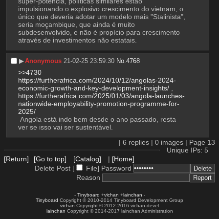
super-potência, políticas similares estão 
impulsionando o explosivo crescimento do vietnam, o 
único que deveria adotar um modelo mais "Stalinista", 
seria moçambique, que ainda é muito 
subdesenvolvido, e não é propício para crescimento 
através de investimentos não estatais.
▶︎
Anonymous
21-02-25 23:59:30
No.
4768
>>4730
https://furtherafrica.com/2024/10/12/angolas-2024-
economic-growth-and-key-development-insights/
 ,  
https://furtherafrica.com/2025/01/03/angola-launches-
nationwide-employability-promotion-programme-for-
2025/
 Angola está indo bem desde o ano passado, resta 
ver se isso vai ser sustentável.
|
6
replies |
0
images |
Page
13
Unique IPs: 5
[Return]
[Go to top]
[Catalog]
|
[Home]
Delete Post [
File
]
Password
Reason
-
Tinyboard
+
vichan
+
lainchan
-
Tinyboard
Copyright © 2010-2014 Tinyboard Development Group
vichan
Copyright © 2012-2016 vichan-devel
lainchan
Copyright © 2014-2017 lainchan Administration