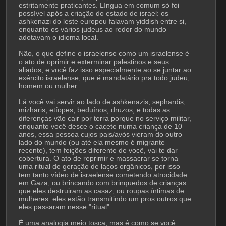
estritamente praticantes. Língua em comum só foi 
possível após a criação do estado de israel: os 
ashkenazi do leste europeu falavam yiddish entre si, 
enquanto os vários judeus ao redor do mundo 
adotavam o idioma local.
Não, o que define o israelense como um israelense é 
o ato de oprimir e exterminar palestinos e seus 
aliados, e você faz isso especialmente ao se juntar ao 
exército israelense, que é mandatário pra todo judeu, 
homem ou mulher.
Lá você vai servir ao lado de ashkenazis, sephardis, 
mizharis, etíopes, beduínos, druzos, e todas as 
diferenças vão cair por terra porque no serviço militar, 
enquanto você desce o cacete numa criança de 10 
anos, essa pessoa cujos pais/avós vieram do outro 
lado do mundo (ou até ela mesmo é migrante 
recente), tem feições diferente de você, vai te dar 
cobertura. O ato de reprimir e massacrar se torna 
uma ritual de geração de laços orgânicos, por isso 
tem tanto vídeo de israelense cometendo atrocidade 
em Gaza, ou brincando com brinquedos de crianças 
que eles destruiram as casaz, ou roupas íntimas de 
mulheres: eles estão transmitindo um pros outros que 
eles passaram nesse "ritual".
É uma analogia meio tosca, mas é como se você 