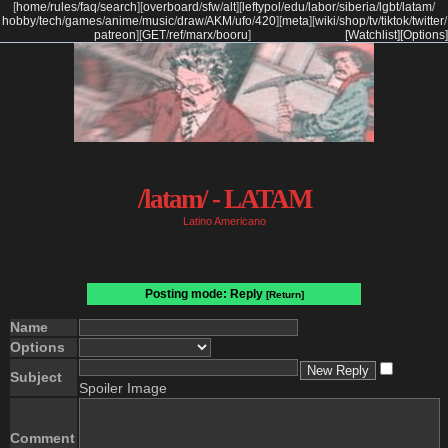
[
home
/
rules
/
faq
/
search
]
[
overboard
/
sfw
/
alt
]
[
leftypol
/
edu
/
labor
/
siberia
/
lgbt
/
latam
/
hobby
/
tech
/
games
/
anime
/
music
/
draw
/
AKM
/
ufo
/
420
]
[
meta
]
[
wiki
/
shop
/
tv
/
tiktok
/
twitter
/
patreon
]
[
GET
/
ref
/
marx
/
booru
]
[Watchlist]
[Options]
/latam/ - LATAM
Latino Americano
Posting mode: Reply
[Return]
Name
Options
Subject
Spoiler Image
Comment