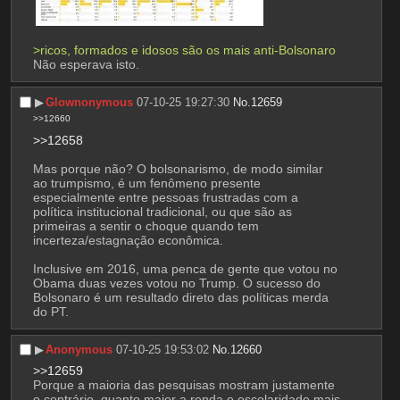
>ricos, formados e idosos são os mais anti-Bolsonaro
Não esperava isto.
▶︎
Glownonymous
07-10-25 19:27:30
No.
12659
>>12660
>>12658
Mas porque não? O bolsonarismo, de modo similar 
ao trumpismo, é um fenômeno presente 
especialmente entre pessoas frustradas com a 
política institucional tradicional, ou que são as 
primeiras a sentir o choque quando tem 
incerteza/estagnação econômica.
Inclusive em 2016, uma penca de gente que votou no 
Obama duas vezes votou no Trump. O sucesso do 
Bolsonaro é um resultado direto das políticas merda 
do PT.
▶︎
Anonymous
07-10-25 19:53:02
No.
12660
>>12659
Porque a maioria das pesquisas mostram justamente 
o contrário, quanto maior a renda e escolaridade mais 