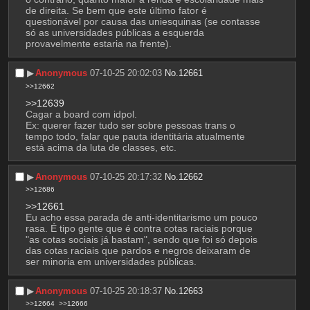
de direita. Se bem que este último fator é 
questionável por causa das uniesquinas (se contasse 
só as universidades públicas a esquerda 
provavelmente estaria na frente).
▶︎
Anonymous
07-10-25 20:02:03
No.
12661
>>12662
>>12639
Cagar a board com idpol. 
Ex: querer fazer tudo ser sobre pessoas trans o 
tempo todo, falar que pauta identitária atualmente 
está acima da luta de classes, etc.
▶︎
Anonymous
07-10-25 20:17:32
No.
12662
>>12686
>>12661
Eu acho essa parada de anti-identitarismo um pouco 
rasa. É tipo gente que é contra cotas raciais porque 
"as cotas sociais já bastam", sendo que foi só depois 
das cotas raciais que pardos e negros deixaram de 
ser minoria em universidades públicas.
▶︎
Anonymous
07-10-25 20:18:37
No.
12663
>>12664
>>12666