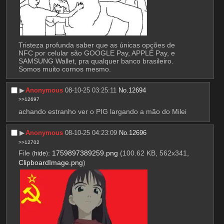
Tristeza profunda saber que as únicas opções de 
NFC por celular são GOOGLE Pay, APPLE Pay, e 
SAMSUNG Wallet, pra qualquer banco brasileiro. 
Somos muito cornos mesmo.
▶︎
Anonymous
08-10-25 03:25:11
No.
12694
>>12697
achando estranho ver o PIG largando a mão do Milei
▶︎
Anonymous
08-10-25 04:23:09
No.
12696
>>12702
File
:
1759897389259.png
(100.62 KB, 562x341,
(
hide
)
ClipboardImage.png
)