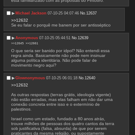
está familiarizado com as propostas do Pintotiro.
▶︎
Michael Jackson
07-10-25 04:07:46
No.
12637
>>12632
Se eu falar o porquê me banem por ser antisséptico
▶︎
Anonymous
07-10-25 05:44:51
No.
12639
>>12645
>>12661
O que seria ser banido por idpol? Não entendi essa 
regra ainda. Basicamente não pode nem insinuar 
alguma política identitária. Não pode falar de 
movimento negro aqui?
▶︎
Glownonymous
07-10-25 06:01:18
No.
12640
>>12632
As outras respostas (terras grátis, ideologia vigente) 
não estão erradas, mas elas falham em não dar uma 
conexão concreta entre isso e o extermínio de 
palestinos.
Israel como um estado, fundado a 80 anos atrás, 
trouxe milhões de pessoas dos quatro cantos da terra 
sob justificativa (falsa, absurda) de que por serem 
praticantes da mesma religião, ou supostamente 