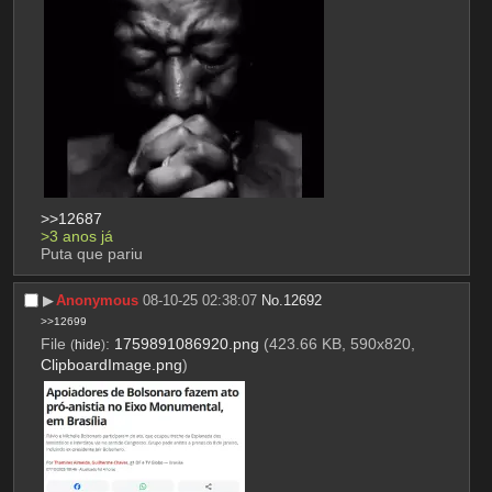
>>12687
>3 anos já
Puta que pariu
▶︎
Anonymous
08-10-25 02:38:07
No.
12692
>>12699
File
:
1759891086920.png
(423.66 KB, 590x820,
(
hide
)
ClipboardImage.png
)