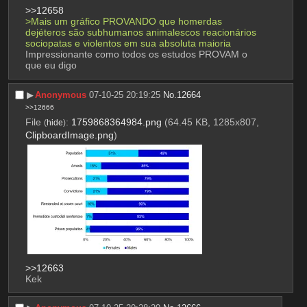
>>12658
>Mais um gráfico PROVANDO que homerdas 
dejéteros são subhumanos animalescos reacionários 
sociopatas e violentos em sua absoluta maioria
Impressionante como todos os estudos PROVAM o 
que eu digo
▶︎
Anonymous
07-10-25 20:19:25
No.
12664
>>12666
File
:
1759868364984.png
(64.45 KB, 1285x807,
(
hide
)
ClipboardImage.png
)
>>12663
Kek