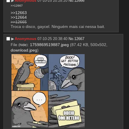
▶︎
Anonymous
07-10-25 20:28:20
No.
12666
>>12667
>>12663
>>12664
>>12665
Troca o disco, gaycel. Ninguém mais cai nessa bait.
▶︎
Anonymous
07-10-25 20:38:40
No.
12667
File
:
1759869519887.jpeg
(87.42 KB, 500x502,
(
hide
)
download.jpeg
)