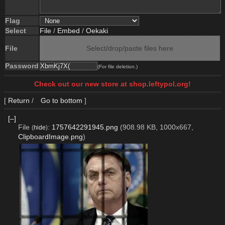
Flag
Select
File
/
Embed
/
Oekaki
File
Select/drop/paste files here
Password
(For file deletion.)
Check out our new store at shop.leftypol.org!
[
Return
/
Go to bottom
]
[–]
File
:
1757642291945.png
(908.98 KB, 1000x667,
(
hide
)
ClipboardImage.png
)