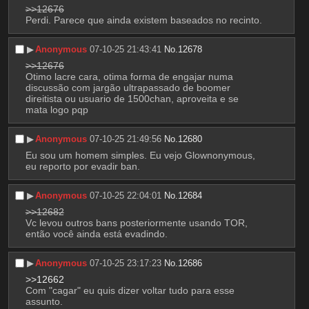
>>12676
Perdi. Parece que ainda existem baseados no recinto.
▶︎
Anonymous
07-10-25 21:43:41
No.
12678
>>12676
Otimo lacre cara, otima forma de engajar numa 
discussão com jargão ultrapassado de boomer 
direitista ou usuario de 1500chan, aproveita e se 
mata logo pqp
▶︎
Anonymous
07-10-25 21:49:56
No.
12680
Eu sou um homem simples. Eu vejo Glownonymous, 
eu reporto por evadir ban.
▶︎
Anonymous
07-10-25 22:04:01
No.
12684
>>12682
Vc levou outros bans posteriormente usando TOR, 
então você ainda está evadindo.
▶︎
Anonymous
07-10-25 23:17:23
No.
12686
>>12662
Com "cagar" eu quis dizer voltar tudo para esse 
assunto.