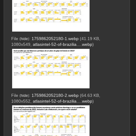
File
:
1759862052180-1.webp
(41.19 KB,
(
hide
)
1080x549,
atlasintel-52-of-brazilia….webp
)
File
:
1759862052180-2.webp
(64.63 KB,
(
hide
)
1080x552,
atlasintel-52-of-brazilia….webp
)