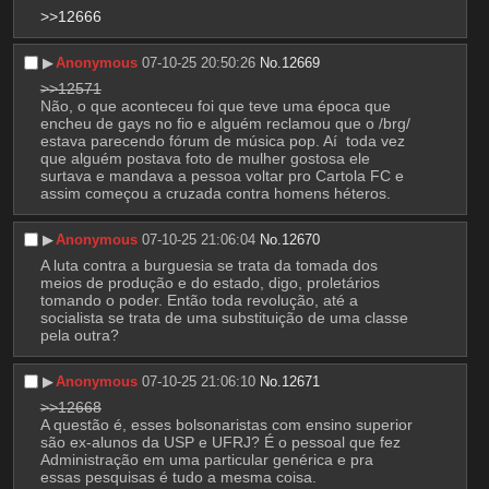
>>12666
▶︎
Anonymous
07-10-25 20:50:26
No.
12669
>>12571
Não, o que aconteceu foi que teve uma época que 
encheu de gays no fio e alguém reclamou que o /brg/ 
estava parecendo fórum de música pop. Aí  toda vez 
que alguém postava foto de mulher gostosa ele 
surtava e mandava a pessoa voltar pro Cartola FC e 
assim começou a cruzada contra homens héteros.
▶︎
Anonymous
07-10-25 21:06:04
No.
12670
A luta contra a burguesia se trata da tomada dos 
meios de produção e do estado, digo, proletários 
tomando o poder. Então toda revolução, até a 
socialista se trata de uma substituição de uma classe 
pela outra?
▶︎
Anonymous
07-10-25 21:06:10
No.
12671
>>12668
A questão é, esses bolsonaristas com ensino superior 
são ex-alunos da USP e UFRJ? É o pessoal que fez 
Administração em uma particular genérica e pra 
essas pesquisas é tudo a mesma coisa.