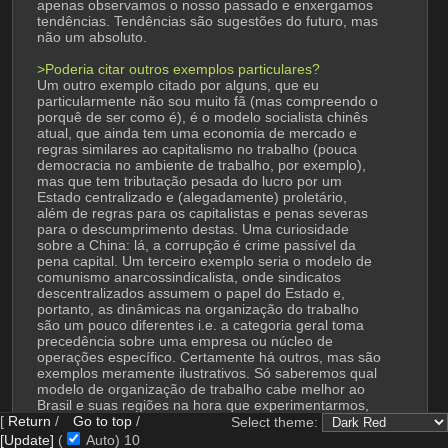
apenas observamos o nosso passado e enxergamos 
tendências. Tendências são sugestões do futuro, mas 
não um absoluto.
>Poderia citar outros exemplos particulares?
Um outro exemplo citado por alguns, que eu 
particularmente não sou muito fã (mas compreendo o 
porquê de ser como é), é o modelo socialista chinês 
atual, que ainda tem uma economia de mercado e 
regras similares ao capitalismo no trabalho (pouca 
democracia no ambiente de trabalho, por exemplo), 
mas que tem tributação pesada do lucro por um 
Estado centralizado e (alegadamente) proletário, 
além de regras para os capitalistas e penas severas 
para o descumprimento destas. Uma curiosidade 
sobre a China: lá, a corrupção é crime passível da 
pena capital. Um terceiro exemplo seria o modelo de 
comunismo anarcossindicalista, onde sindicatos 
descentralizados assumem o papel do Estado e, 
portanto, as dinâmicas na organização do trabalho 
são um pouco diferentes i.e. a categoria geral toma 
precedência sobre uma empresa ou núcleo de 
operações específico. Certamente há outros, mas são 
exemplos meramente ilustrativos. Só saberemos qual 
modelo de organização de trabalho cabe melhor ao 
Brasil e suas regiões na hora que experimentarmos, 
[
Return
/
Go to top
/
pois nenhum estratagema sobrevive ao contato com 
Select theme:
o inimigo, e o mapa não é o território etc.
[Update]
(
Auto)
8