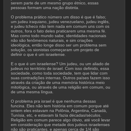
serem parte de um mesmo grupo étnico, essas 
pessoas formam uma nação distinta.
O problema prático número um disso é que é falso; 
um judeu iraquiano, judeu venezuelano, judeu inglês, 
e judeu tcheco não tem nada em comum uns com os 
outros, fora o fato deles praticarem uma mesma fé. 
Mas como todo mundo sabe, identidades nacionais 
não são fenômenos naturais, e sim criações 
ideológica, então longe disso ser um problema sem 
solução, os sionistas começaram um projeto de 
definir o que é um israelense.
E o que é um israelense? Um judeu, ou um aliado de 
judeus no território de israel. Com isso definido, essa 
sociedade, como toda sociedade, tem que lidar com 
suas contradições internas. Outros países fazem isso 
através da criação de uma memória histórica meio 
mitológica, ou através de uma religião em comum, ou 
de uma mesma língua.
O problema pra israel é que nenhuma dessas 
funcina. Eles não tem história em comum porque até 
ontem eles estavam na Polônia, Argentina, Canadá, 
Tunísia, etc, e estavam lá fazia décadas/séculos. 
Religião em comum parece algo óbvio, até você levar 
em consideração que metade dos judeus israelenses 
não são praticantes, e apenas cerca de 1/4 são 