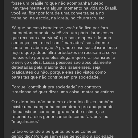
fosse um brasileiro que não acompanha futebol, 
inevitavelmente em algum momento na vida no Brasil, 
você vai ficar por fora de uma conversa seja no 
trabalho, na escola, na igreja, no churrasco, etc.
Só que no caso israelense, você não fica por fora 
momentaneamente: você vira um pária. Israelenses 
que recusam a servir são presos, e apesar de uma 
sentença leve, eles ficam "marcados" socialmente 
como uma aberração. A grande crise social israelense 
hoje é que judeus ultra-ortodoxos se recusam a servir 
no exército por que eles alegam que orar por israel é 
o serviço deles. Essas pessoas são absolutamente 
detestadas pela maioria dos israelenses, seja 
praticantes ou não, porque eles são vistos como 
parasitas que não contribuem pra sociedade.
Porque "contribuir pra sociedade" no contexto 
israelense só quer dizer uma coisa: matar palestinos.
O extermínio não para em extermínio físico também: 
existe uma campanha concentrada pro apagamento 
de palestinos como um grupo árabe distinto, se 
referindo a eles genericamente como "árabes" ou 
"muçulmanos".
Então voltando a pergunta: porque cometer 
genocídio? Porque sem esse genocídio a sociedade 