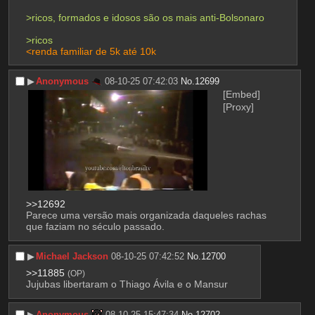
>ricos, formados e idosos são os mais anti-Bolsonaro
>ricos
<renda familiar de 5k até 10k
▶︎
Anonymous
08-10-25 07:42:03
No.
12699
[Embed]
[Proxy]
>>12692
Parece uma versão mais organizada daqueles rachas 
que faziam no século passado.
▶︎
Michael Jackson
08-10-25 07:42:52
No.
12700
>>11885
(OP)
Jujubas libertaram o Thiago Ávila e o Mansur
▶︎
Anonymous
08-10-25 15:47:34
No.
12702