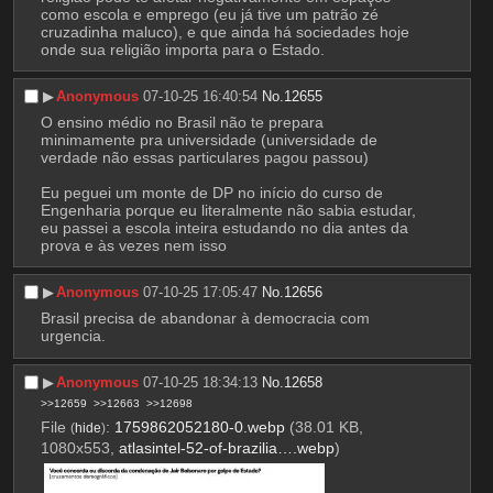
como escola e emprego (eu já tive um patrão zé 
cruzadinha maluco), e que ainda há sociedades hoje 
onde sua religião importa para o Estado.
▶︎
Anonymous
07-10-25 16:40:54
No.
12655
O ensino médio no Brasil não te prepara 
minimamente pra universidade (universidade de 
verdade não essas particulares pagou passou)
Eu peguei um monte de DP no início do curso de 
Engenharia porque eu literalmente não sabia estudar, 
eu passei a escola inteira estudando no dia antes da 
prova e às vezes nem isso
▶︎
Anonymous
07-10-25 17:05:47
No.
12656
Brasil precisa de abandonar à democracia com 
urgencia.
▶︎
Anonymous
07-10-25 18:34:13
No.
12658
>>12659
>>12663
>>12698
File
:
1759862052180-0.webp
(38.01 KB,
(
hide
)
1080x553,
atlasintel-52-of-brazilia….webp
)