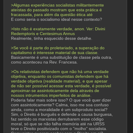
>Algumas experiências socialistas militantemente 
ateístas do passado mostram que esta prática é 
fracassada, para além da questão ética até
E como seria o socialismo ideal nesse contexto?
>Isto não é exatamente verdade, anon. Ver: Divini 
Redemptoris e Centesimus Annus
Realmente, tinha esquecido desse detalhe.
>Se você é parte do proletariado, a superação do 
capitalismo é interesse material de sua classe.
Basicamente é uma substituição de classe pela outra, 
como aconteceu na Rev. Francesa.
>Os relativistas defendem que não há uma verdade 
objetiva, enquanto os comunistas defendem que há 
verdade objetiva (realidade material), e que apesar 
de não ser possível acessar esta verdade, é possível 
aproximar-se assintoticamente dela através de 
nossos intrumentos imperfeitos de análise.
Poderia falar mais sobre isso? O que você quer dizer 
com assintoticamente? Calma, isso me soa confuso 
ainda, como a moralidade é um subproduto social? 
Sim, o Direito é burguês e defende a causa burguesa, 
faz sentido os marxistas derrubarem esse código 
moral, só que se não falha memória até na URSS 
teve o Direito positivizado com o "molho" socialista. 