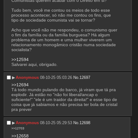
Comunistas querem acabar com o Direito em si? 
Tudo bem, você me contou os meios de todo esse 
processo acontecer, só não me contou os fins, que 
tipo de sociedade comunista vai se tornar? 
Acho que você não me respondeu, o comunismo quer 
o fim da família ou da família burguesa? Há algum 
problema de um homem e uma mulher viverem um 
relacionamento monogâmico cristão numa sociedade 
socialista?
>>12594
Salvarei aqui, obrigado.
▶︎
Anonymous
08-10-25 05:03:26
No.
12697
>>12694
Tá todo mundo pulando do barco, já viram que tá pra 
explodir. Já estão no "não foi liberal/ancap o 
suficiente!" "ele é um traidor da direita!" e esse tipo de 
coisa que já sabiamos e não precisa ter bola de cristal 
pra prever
▶︎
Anonymous
08-10-25 05:29:53
No.
12698
>>12703
>>12658