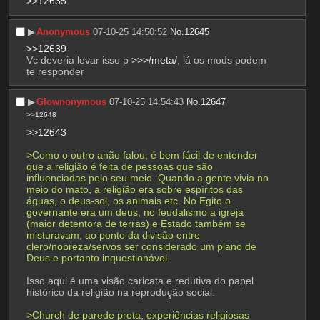
>>12635
▶︎
Anonymous
07-10-25 14:50:52
No.
12645
>>12639
Vc deveria levar isso p 
>>>/meta/
, lá os mods podem 
te responder
▶︎
Glownonymous
07-10-25 14:54:43
No.
12647
>>12648
>>12643
>Como o outro anão falou, é bem fácil de entender 
que a religião é feita de pessoas que são 
influenciadas pelo seu meio. Quando a gente vivia no 
meio do mato, a religião era sobre espíritos das 
águas, o deus-sol, os animais etc. No Egito o 
governante era um deus, no feudalismo a igreja 
(maior detentora de terras) e Estado também se 
misturavam, ao ponto da divisão entre 
clero/nobreza/servos ser considerado um plano de 
Deus e portanto inquestionável.
Isso aqui é uma visão caricata e redutiva do papel 
histórico da religião na reprodução social.
>Church de parede preta, experiências religiosas 