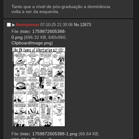
Tanto que a nível de pós-graduação a dominância 
volta a ser da esquerda.
▶︎
Anonymous
07-10-25 21:30:06
No.
12673
File
:
1759872605388-
(
hide
)
0.png
(696.32 KB, 640x960,
ClipboardImage.png
)
File
:
1759872605388-1.png
(66.64 KB,
(
hide
)