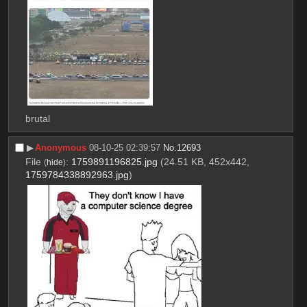
brutal
▶︎
Anonymous
08-10-25 02:39:57
No.
12693
File
:
1759891196825.jpg
(24.51 KB, 452x442,
(
hide
)
1759784338892963.jpg
)