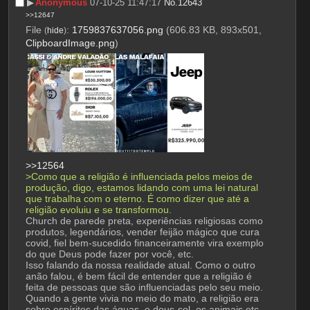
▶︎
Anonymous
07-10-25 11:47:17
No.
12643
>>12647
File
:
1759837637056.png
(606.83 KB, 893x501,
(
hide
)
ClipboardImage.png
)
>>12564
>Como que a religião é influenciada pelos meios de 
produção, digo, estamos lidando com uma lei natural 
que trabalha com o eterno. É como dizer que até a 
religião evoluiu e se transformou.
Church de parede preta, experiências religiosas como 
produtos, legendários, vender feijão mágico que cura 
covid, fiel bem-sucedido financeiramente vira exemplo 
do que Deus pode fazer por você, etc.
Isso falando da nossa realidade atual. Como o outro 
anão falou, é bem fácil de entender que a religião é 
feita de pessoas que são influenciadas pelo seu meio. 
Quando a gente vivia no meio do mato, a religião era 
sobre espíritos das águas, o deus-sol, os animais etc. 