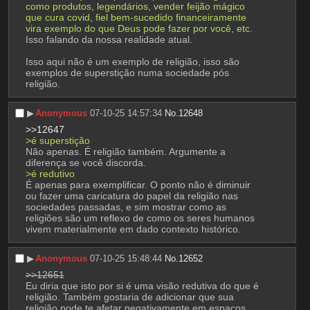
como produtos, legendários, vender feijão mágico 
que cura covid, fiel bem-sucedido financeiramente 
vira exemplo do que Deus pode fazer por você, etc.
Isso falando da nossa realidade atual.
Isso aqui não é um exemplo de religião, isso são 
exemplos de superstição numa sociedade pós 
religião.
▶︎
Anonymous
07-10-25 14:57:34
No.
12648
>>12647
>é superstição
Não apenas. É religião também. Argumente a 
diferença se você discorda.
>é redutivo
É apenas para exemplificar. O ponto não é diminuir 
ou fazer uma caricatura do papel da religião nas 
sociedades passadas, e sim mostrar como as 
religiões são um reflexo de como os seres humanos 
vivem materialmente em dado contexto histórico.
▶︎
Anonymous
07-10-25 15:48:44
No.
12652
>>12651
Eu diria que isto por si é uma visão redutiva do que é 
religião. Também gostaria de adicionar que sua 
religião pode te afetar negativamente em espaços 