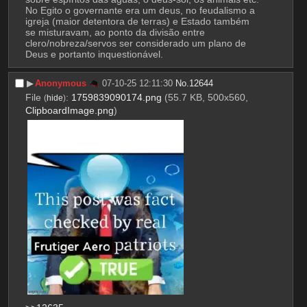
No Egito o governante era um deus, no feudalismo a 
igreja (maior detentora de terras) e Estado também 
se misturavam, ao ponto da divisão entre 
clero/nobreza/servos ser considerado um plano de 
Deus e portanto inquestionável.
▶︎
Anonymous
07-10-25 12:11:30
No.
12644
File
:
1759839090174.png
(55.7 KB, 500x560,
(
hide
)
ClipboardImage.png
)