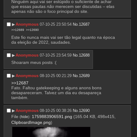
Ninguém aqui vai ser estúpido o suficiente de achar 
que essas pautas 
não
 merecem ser discutidas – elas 
apenas não são o foco principal do site.
▶︎
Anonymous
07-10-25 23:50:54
No.
12687
>>12689
>>12690
Este fio nunca mais vai ser tão legal quanto na época 
da eleição de 2022, saudades.
▶︎
Anonymous
07-10-25 23:54:59
No.
12688
Shoaram meus posts :(
▶︎
Anonymous
08-10-25 00:21:29
No.
12689
>>12687
Fato. Faltou gatekeeping e alguns anons bons 
desapareceram. Talvez um dia eu desapareça 
também.
▶︎
Anonymous
08-10-25 00:38:26
No.
12690
File
:
1759883906591.png
(165.04 KB, 498x415,
(
hide
)
ClipboardImage.png
)