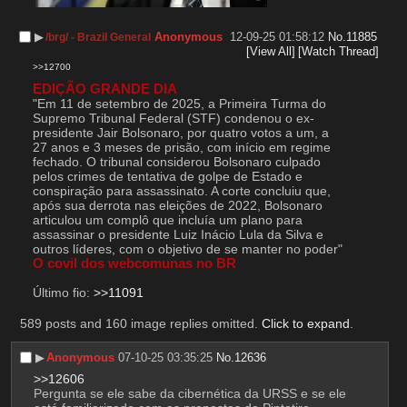
▶︎
Anonymous
12-09-25 01:58:12
No.
11885
/brg/ - Brazil General
[View All]
[Watch Thread]
>>12700
EDIÇÃO GRANDE DIA
"Em 11 de setembro de 2025, a Primeira Turma do 
Supremo Tribunal Federal (STF) condenou o ex-
presidente Jair Bolsonaro, por quatro votos a um, a 
27 anos e 3 meses de prisão, com início em regime 
fechado. O tribunal considerou Bolsonaro culpado 
pelos crimes de tentativa de golpe de Estado e 
conspiração para assassinato. A corte concluiu que, 
após sua derrota nas eleições de 2022, Bolsonaro 
articulou um complô que incluía um plano para 
assassinar o presidente Luiz Inácio Lula da Silva e 
outros líderes, com o objetivo de se manter no poder"
O covil dos webcomunas no BR
Último fio: 
>>11091
589 posts and 160 image replies omitted.
Click to expand
.
▶︎
Anonymous
07-10-25 03:35:25
No.
12636
>>12606
Pergunta se ele sabe da cibernética da URSS e se ele 