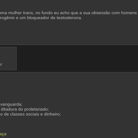
 uma mulher trans, no fundo eu acho que a sua obsessão com homens hé
rogênio e um bloqueador de testosterona.
ar
 vanguarda;
itadura do proletariado;
 de classes sociais e dinheiro;
eaça