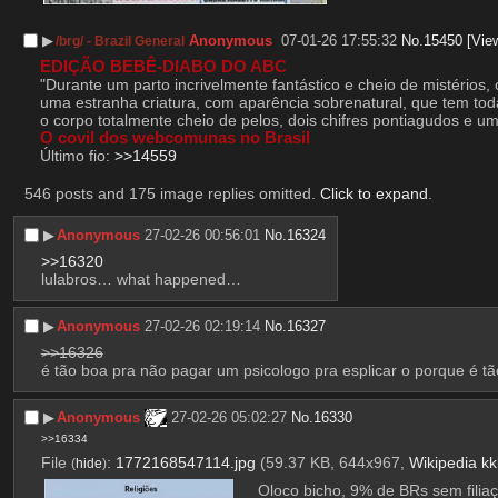
▶︎
Anonymous
07-01-26 17:55:32
No.
15450
[View
/brg/ - Brazil General
EDIÇÃO BEBÊ-DIABO DO ABC
"Durante um parto incrivelmente fantástico e cheio de mistérios
uma estranha criatura, com aparência sobrenatural, que tem tod
o corpo totalmente cheio de pelos, dois chifres pontiagudos e 
O covil dos webcomunas no Brasil
Último fio: 
>>14559
546 posts and 175 image replies omitted.
Click to expand
.
▶︎
Anonymous
27-02-26 00:56:01
No.
16324
>>16320
lulabros… what happened…
▶︎
Anonymous
27-02-26 02:19:14
No.
16327
>>16326
é tão boa pra não pagar um psicologo pra esplicar o porque é t
▶︎
Anonymous
27-02-26 05:02:27
No.
16330
>>16334
File
:
1772168547114.jpg
(59.37 KB, 644x967,
Wikipedia kk
(
hide
)
Oloco bicho, 9% de BRs sem filiaç