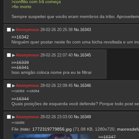
>conflito com Irã começa 
>fio morto
Sempre suspeitei que vocês eram membros da tribo. Aproveitem
▶︎
Anonymous
28-02-26 20:25:38
No.
16343
>>16342
Ninguém quer postar neste fio com uma bicha revoltada e um inc
▶︎
Anonymous
28-02-26 22:07:40
No.
16345
>>16339
>>16341
Isso amigão coloca nome pra eu te filtrar
▶︎
Anonymous
28-02-26 22:09:45
No.
16346
>>16353
>>16354
>>16344
Quais posições de esquerda você defende? Porque todo post se
▶︎
Anonymous
28-02-26 23:03:00
No.
16349
>>16350
File
:
1772319779856.jpg
(71.08 KB, 1280x720,
maxresdefa
(
hide
)
>>16347