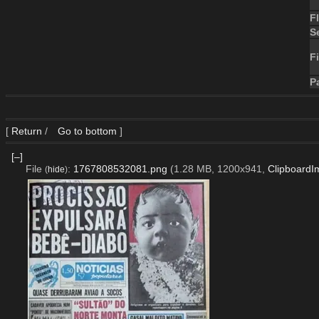
F
S
Fi
P
[
Return
/
Go to bottom
]
[–]
File
:
1767808532081.png
(1.28 MB, 1200x941,
ClipboardI
(
hide
)