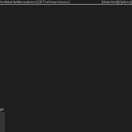
/
tv
/
tiktok
/
twitter
/
patreon
]
[
GET
/
ref
/
marx
/
booru
]
[Watchlist]
[Options]
ge