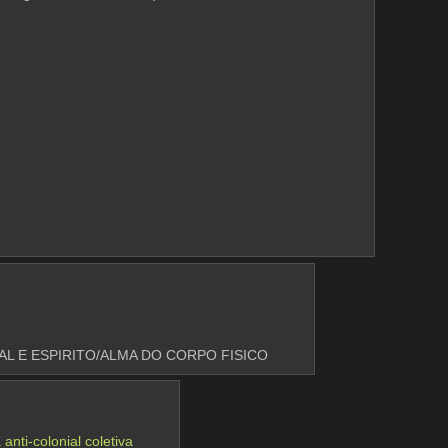
AL E ESPIRITO/ALMA DO CORPO FISICO
nti-colonial coletiva