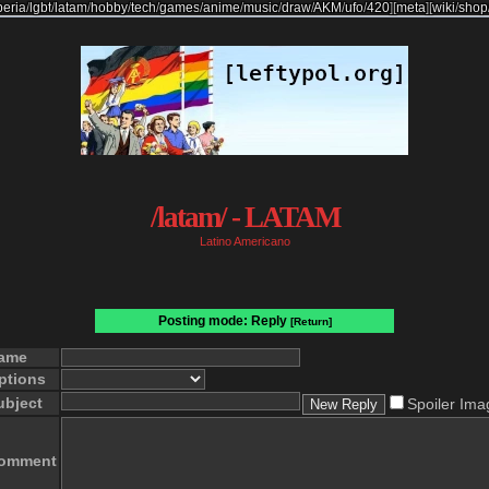
beria
/
lgbt
/
latam
/
hobby
/
tech
/
games
/
anime
/
music
/
draw
/
AKM
/
ufo
/
420
]
[
meta
]
[
wiki
/
shop
/latam/ - LATAM
Latino Americano
Posting mode: Reply
[Return]
ame
ptions
ubject
Spoiler Ima
omment