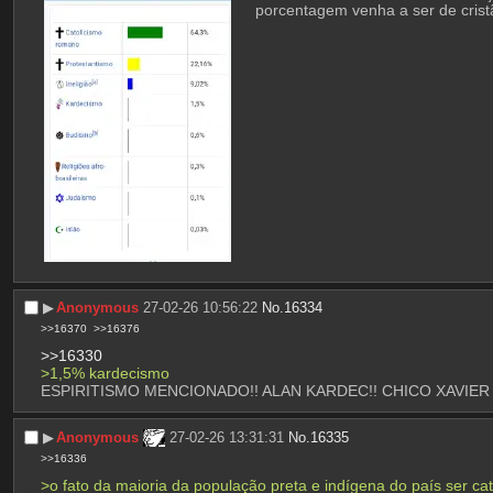
porcentagem venha a ser de crist
▶︎
Anonymous
27-02-26 10:56:22
No.
16334
>>16370
>>16376
>>16330
>1,5% kardecismo
ESPIRITISMO MENCIONADO!! ALAN KARDEC!! CHICO XAVIER
▶︎
Anonymous
27-02-26 13:31:31
No.
16335
>>16336
>o fato da maioria da população preta e indígena do país ser ca