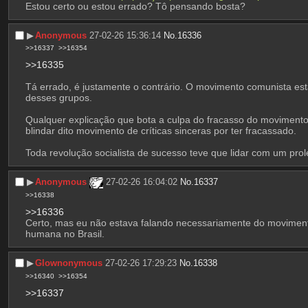
Estou certo ou estou errado? Tô pensando bosta?
▶︎
Anonymous
27-02-26 15:36:14
No.
16336
>>16337
>>16354
>>16335
Tá errado, é justamente o contrário. O movimento comunista esta
desses grupos.
Qualquer explicação que bota a culpa do fracasso do movimento 
blindar dito movimento de críticas sinceras por ter fracassado.
Toda revolução socialista de sucesso teve que lidar com um prol
▶︎
Anonymous
27-02-26 16:04:02
No.
16337
>>16338
>>16336
Certo, mas eu não estava falando necessariamente do movimento
humana no Brasil.
▶︎
Glownonymous
27-02-26 17:29:23
No.
16338
>>16340
>>16354
>>16337