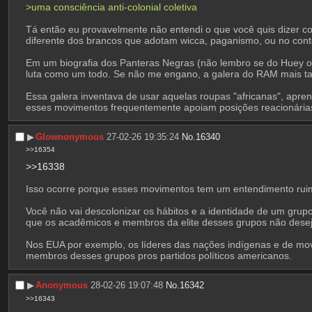
>uma consciência anti-colonial coletiva
Tá então eu provavelmente não entendi o que você quis dizer com
diferente dos brancos que adotam wicca, paganismo, ou no cont
Em um biografia dos Panteras Negras (não lembro se do Huey ou
luta como um todo. Se não me engano, a galera do RAM mais tar
Essa galera inventava de usar aquelas roupas "africanas", aprend
esses movimentos frequentemente apoiam posições reacionárias 
▶︎
Glownonymous
27-02-26 19:35:24
No.
16340
>>16354
>>16338
Isso ocorre porque esses movimentos tem um entendimento ruim
Você não vai descolonizar os hábitos e a identidade de um grupo
que os acadêmicos e membros da elite desses grupos não dese
Nos EUA por exemplo, os líderes das nações indígenas e de movime
membros desses grupos pros partidos políticos americanos.
▶︎
Anonymous
28-02-26 19:07:48
No.
16342
>>16343