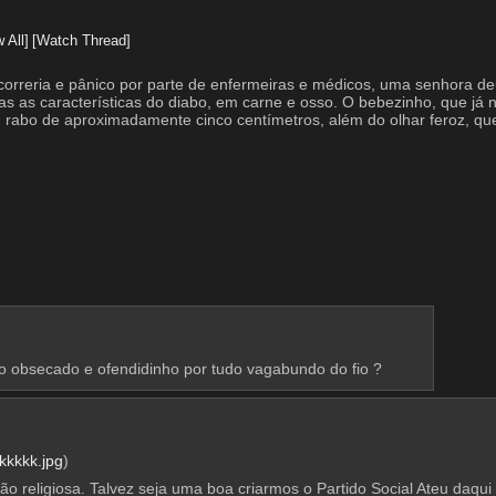
 All]
[Watch Thread]
, correria e pânico por parte de enfermeiras e médicos, uma senhora 
as as características do diabo, em carne e osso. O bebezinho, que já
um rabo de aproximadamente cinco centímetros, além do olhar feroz, qu
ão obsecado e ofendidinho por tudo vagabundo do fio ?
kkkkk.jpg
)
ão religiosa. Talvez seja uma boa criarmos o Partido Social Ateu daqu