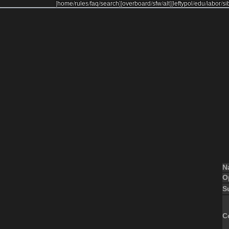
[
home
/
rules
/
faq
/
search
]
[
overboard
/
sfw
/
alt
]
[
leftypol
/
edu
/
labor
/
si
N
O
S
C