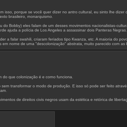
 isso, porque se você quer dizer no antro cultural, eu sinto lhe dize
exto brasileiro, monarquismo.
 do Bobby) eles falam de um desses movimentos nacionalistas-cultura
de ajuda a polícia de Los Angeles a assassinar dois Panteras Negras.
er a falar swahili, criaram feriados tipo Kwanza, etc. A maioria do po
em nome de uma "descolonização" abstrata, muito parecido com as ba
 do que colonização é e como funciona.
 sem transformar o modo de produção. E isso só pode ser feito através 
jam.
ntos de direitos civis negros usam da estética e retórica de libertaçã