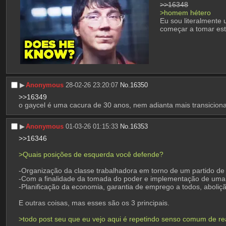
>>16348
>homem hétero
Eu sou literalmente
começar a tomar est
▶︎
Anonymous
28-02-26 23:20:07
No.
16350
>>16349
o gaycel é uma cacura de 30 anos, nem adianta mais transicion
▶︎
Anonymous
01-03-26 01:15:33
No.
16353
>>16346
>Quais posições de esquerda você defende?
-Organização da classe trabalhadora em torno de um partido de
-Com a finalidade da tomada do poder e implementação de uma d
-Planificação da economia, garantia de emprego a todos, abolição
E outras coisas, mas esses são os 3 principais.
>todo post seu que eu vejo aqui é repetindo senso comum de r