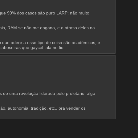
r que 90% dos casos são puro LARP; não muito 
is, RAM se não me engano, e o atraso deles na 
vo que adere a esse tipo de coisa são acadêmicos, e 
boseiras que gaycel fala no fio.
de uma revolução liderada pelo proletário, algo 
o, autonomia, tradição, etc., pra vender os 