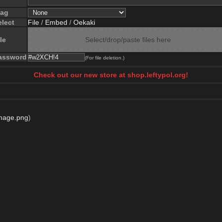
lag
elect
File
/
Embed
/
Oekaki
le
Select/drop/paste files here
assword
(For file deletion.)
Check out our new store at shop.leftypol.org!
mage.png
)