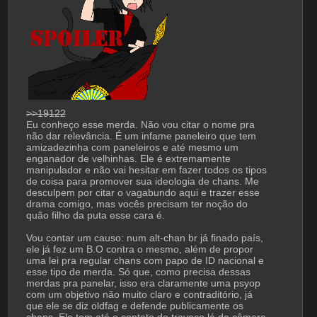
>>19122
Eu conheço esse merda. Não vou citar o nome pra 
não dar relevância. É um infame paneleiro que tem 
amizadezinha com paneleiros e até mesmo um 
enganador de velhinhas. Ele é extremamente 
manipulador e não vai hesitar em fazer todos os tipos 
de coisa para promover sua ideologia de chans. Me 
desculpem por citar o vagabundo aqui e trazer esse 
drama comigo, mas vocês precisam ter noção do 
quão filho da puta esse cara é. 
Vou contar um causo: num alt-chan br já finado país, 
ele já fez um B.O contra o mesmo, além de propor 
uma lei pra regular chans com papo de ID nacional e 
esse tipo de merda. Só que, como precisa dessas 
merdas pra panelar, isso era claramente uma psyop 
com um objetivo não muito claro e contraditório, já 
que ele se diz oldfag e defende publicamente os 