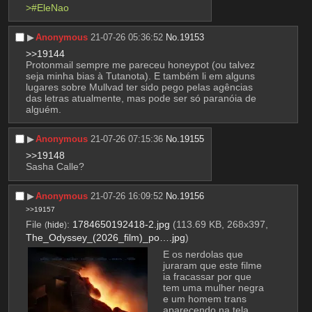
>#EleNao
▶︎
Anonymous
21-07-26 05:36:52
No.
19153
>>19144
Protonmail sempre me pareceu honeypot (ou talvez 
seja minha bias à Tutanota). E também li em alguns 
lugares sobre Mullvad ter sido pego pelas agências 
das letras atualmente, mas pode ser só paranóia de 
alguém.
▶︎
Anonymous
21-07-26 07:15:36
No.
19155
>>19148
Sasha Calle?
▶︎
Anonymous
21-07-26 16:09:52
No.
19156
>>19157
File
:
1784650192418-2.jpg
(113.69 KB, 268x397,
(
hide
)
The_Odyssey_(2026_film)_po….jpg
)
E os nerdolas que 
juraram que este filme 
ia fracassar por que 
tem uma mulher negra 
e um homem trans 
aparecendo na tela 