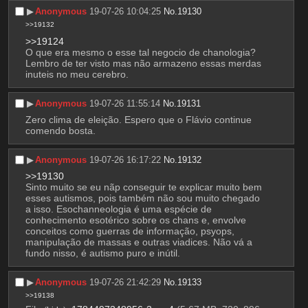
▶︎
Anonymous
19-07-26 10:04:25
No.
19130
>>19132
>>19124
O que era mesmo o esse tal negocio de chanologia? 
Lembro de ter visto mas não armazeno essas merdas 
inuteis no meu cerebro.
▶︎
Anonymous
19-07-26 11:55:14
No.
19131
Zero clima de eleição. Espero que o Flávio continue 
comendo bosta.
▶︎
Anonymous
19-07-26 16:17:22
No.
19132
>>19130
Sinto muito se eu nãp conseguir te explicar muito bem 
esses autismos, pois também não sou muito chegado 
a isso. Esochanneologia é uma espécie de 
conhecimento esotérico sobre os chans e, envolve 
conceitos como guerras de informação, psyops, 
manipulação de massas e outras viadices. Não vá a 
fundo nisso, é autismo puro e inútil.
▶︎
Anonymous
19-07-26 21:42:29
No.
19133
>>19138