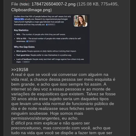
File
:
1784726504007-2.png
(125.08 KB, 775x495,
(
hide
)
ClipboardImage.png
)
>>19158
A real é que se você vai conversar com alguém na 
vida real, a chance dessa pessoa ser meio esquisita é 
bem grande, e acho que isso sempre foi assim. A 
internet só deu voz a essas pessoas e ao monte de 
variações de esquisitices que existem. Talvez se fosse 
30 anos atrás esse sujeito seria um daqueles tipos 
que levam uma vida normal de funcionário público de 
dia e de noite realizasse seus fetiches sem que 
ninguém soubesse. Hoje somos mais 
permissivos/abrangentes, eu acho.
É difícil pra mim explicar e não quero ser 
preconceituoso, mas concordo com você, acho que 
tudo na vida que você se dispõe a fazer tem que ser 