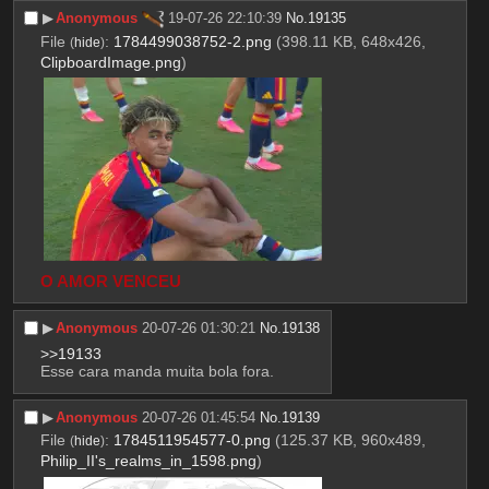
▶︎
Anonymous
19-07-26 22:10:39
No.
19135
File
:
1784499038752-2.png
(398.11 KB, 648x426,
(
hide
)
ClipboardImage.png
)
O AMOR VENCEU
▶︎
Anonymous
20-07-26 01:30:21
No.
19138
>>19133
Esse cara manda muita bola fora.
▶︎
Anonymous
20-07-26 01:45:54
No.
19139
File
:
1784511954577-0.png
(125.37 KB, 960x489,
(
hide
)
Philip_II's_realms_in_1598.png
)