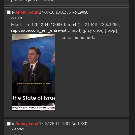
▶︎
Anonymous
17-07-26 10:31:53
No.
19090
>>19091
File
:
1784284313089-0.mp4
(18.21 MB, 720x1280,
(
hide
)
rapidsave.com_em_entrevist….mp4
)
[play once]
[loop]
eu estou notando…
▶︎
Anonymous
17-07-26 11:23:01
No.
19091
>>19093