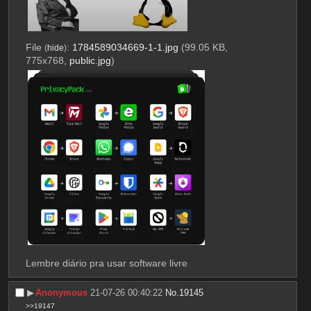
File
:
1784589034669-1-1.jpg
(99.05 KB,
(
hide
)
775x768,
public.jpg
)
Lembre diário pra usar software livre
▶︎
Anonymous
21-07-26 00:40:22
No.
19145
>>19147