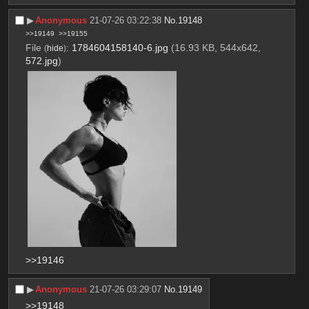
▶︎
Anonymous
21-07-26 03:22:38
No.
19148
>>19149
>>19155
File
:
1784604158140-6.jpg
(16.93 KB, 544x642,
(
hide
)
572.jpg
)
>>19146
▶︎
Anonymous
21-07-26 03:29:07
No.
19149
>>19148