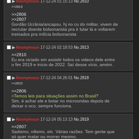
▶︎
Anonymous
17-12-24 01:15:13
No.
2810
>>2813
>>2806
>>2807
Gordão Ucrânia/ancapsu, hj no cu do militar, vivem de 
recrutar doente bolsonarista pra ir lutar lá e voltarem 
treinados pra milícia bolsonarista
▶︎
Anonymous
17-12-24 02:18:53
No.
2813
>>2810
Eu era viciado em assistir todos os videos dele entre 
o fim 2019 e início de 2022. Saí desse vício, amém.
▶︎
Anonymous
17-12-24 04:26:01
No.
2818
>>2823
>>2806
>Temos leis para situações assim no Brasil?
Sim, é achar ele e botar no microondas depois de 
deixar o oco, sempre funciona.
▶︎
Anonymous
17-12-24 05:13:13
No.
2819
>>2807
Sadismo, nilismo, etc. Várias razões. Tem gente que 
só quer matar ou morrer mesmo.