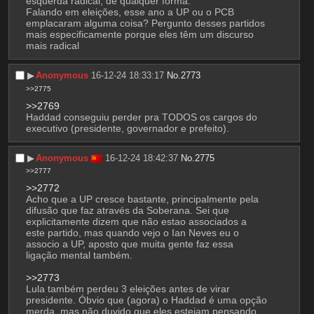
esquerda radical, de qualquer forma.
Falando em eleições, esse ano a UP ou o PCB 
emplacaram alguma coisa? Pergunto desses partidos 
mais especificamente porque eles têm um discurso 
mais radical
▶︎
Anonymous
16-12-24 18:33:17
No.
2773
>>2775
>>2769
Haddad conseguiu perder pra TODOS os cargos do 
executivo (presidente, governador e prefeito).
▶︎
Anonymous
16-12-24 18:42:37
No.
2775
>>2777
>>2772
Acho que a UP cresce bastante, principalmente pela 
difusão que faz através da Soberana. Sei que 
explicitamente dizem que não estao associados a 
este partido, mas quando vejo o Ian Neves eu o 
associo a UP, aposto que muita gente faz essa 
ligação mental também.
>>2773
Lula também perdeu 3 eleições antes de virar 
presidente. Óbvio que (agora) o Haddad é uma opção 
merda, mas não duvido que eles estejam pensando 