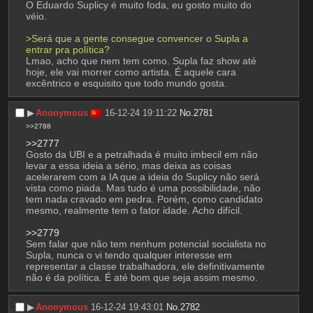
O Eduardo Suplicy é muito foda, eu gosto muito do 
véio.
>Será que a gente consegue convencer o Supla a 
entrar pra política?
Lmao, acho que nem tem como. Supla faz show até 
hoje, ele vai morrer como artista. É aquele cara 
excêntrico e esquisito que todo mundo gosta.
▶︎
Anonymous
16-12-24 19:11:22
No.
2781
>>2788
>>2777
Gosto da UBI e a petralhada é muito imbecil em não 
levar a essa ideia a sério, mas deixa as coisas 
acelerarem com a IA que a ideia do Suplicy não será 
vista como piada. Mas tudo é uma possibilidade, não 
tem nada cravado em pedra. Porém, como candidato 
mesmo, realmente tem o fator idade. Acho difícil.
>>2779
Sem falar que não tem nenhum potencial socialista no 
Supla, nunca o vi tendo qualquer interesse em 
representar a classe trabalhadora, ele definitivamente 
não é da política. É até bom que seja assim mesmo.
▶︎
Anonymous
16-12-24 19:43:01
No.
2782