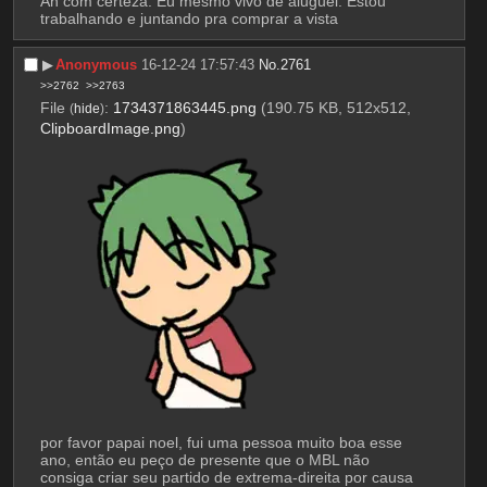
Ah com certeza. Eu mesmo vivo de aluguel. Estou 
trabalhando e juntando pra comprar a vista
▶︎
Anonymous
16-12-24 17:57:43
No.
2761
>>2762
>>2763
File
:
1734371863445.png
(190.75 KB, 512x512,
(
hide
)
ClipboardImage.png
)
por favor papai noel, fui uma pessoa muito boa esse 
ano, então eu peço de presente que o MBL não 
consiga criar seu partido de extrema-direita por causa 