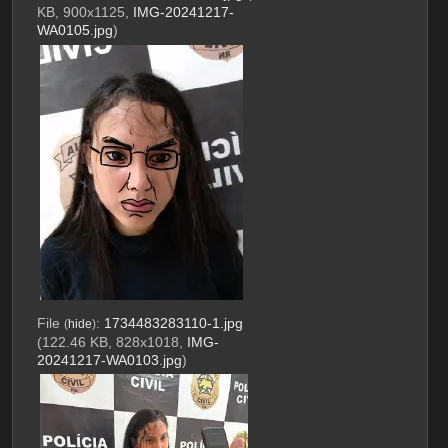
KB, 900x1125,
IMG-20241217-
WA0105.jpg
)
File
:
1734483283110-1.jpg
(
hide
)
(122.46 KB, 828x1018,
IMG-
20241217-WA0103.jpg
)