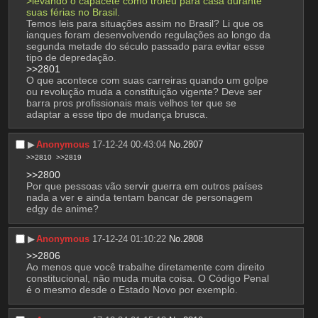
>levando o capacete como troféu para casa durante 
suas férias no Brasil.
Temos leis para situações assim no Brasil? Li que os 
ianques foram desenvolvendo regulações ao longo da 
segunda metade do século passado para evitar esse 
tipo de depredação. 
>>2801
O que acontece com suas carreiras quando um golpe 
ou revolução muda a constituição vigente? Deve ser 
barra pros profissionais mais velhos ter que se 
adaptar a esse tipo de mudança brusca.
▶︎
Anonymous
17-12-24 00:43:04
No.
2807
>>2810
>>2819
>>2800
Por que pessoas vão servir guerra em outros países 
nada a ver e ainda tentam bancar de personagem 
edgy de anime?
▶︎
Anonymous
17-12-24 01:10:22
No.
2808
>>2806
Ao menos que você trabalhe diretamente com direito 
constitucional, não muda muita coisa. O Código Penal 
é o mesmo desde o Estado Novo por exemplo.