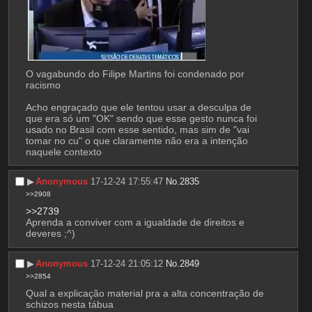
O vagabundo do Filipe Martins foi condenado por 
racismo
Acho engraçado que ele tentou usar a desculpa de 
que era só um "OK" sendo que esse gesto nunca foi 
usado no Brasil com esse sentido, mas sim de "vai 
tomar no cu" o que claramente não era a intenção 
naquele contexto
▶︎
Anonymous
17-12-24 17:55:47
No.
2835
>>2908
>>2739
Aprenda a conviver com a igualdade de direitos e 
deveres ;^)
▶︎
Anonymous
17-12-24 21:05:12
No.
2849
>>2854
Qual a explicação material pra a alta concentração de 
schizos nesta tábua