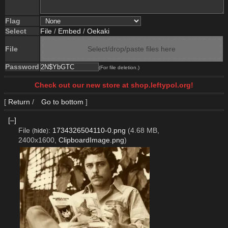
Flag
Select
File
/
Embed
/
Oekaki
File
Select/drop/paste files here
Password
(For file deletion.)
Check out our new store at shop.leftypol.org!
[
Return
/
Go to bottom
]
[–]
File
:
1734326504110-0.png
(4.68 MB,
(
hide
)
2400x1600,
ClipboardImage.png
)