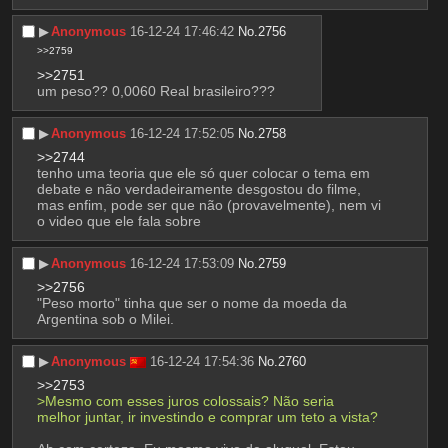
▶︎
Anonymous
16-12-24 17:46:42
No.
2756
>>2759
>>2751
um peso?? 0,0060 Real brasileiro???
▶︎
Anonymous
16-12-24 17:52:05
No.
2758
>>2744
tenho uma teoria que ele só quer colocar o tema em 
debate e não verdadeiramente desgostou do filme, 
mas enfim, pode ser que não (provavelmente), nem vi 
o video que ele fala sobre
▶︎
Anonymous
16-12-24 17:53:09
No.
2759
>>2756
"Peso morto" tinha que ser o nome da moeda da 
Argentina sob o Milei.
▶︎
Anonymous
16-12-24 17:54:36
No.
2760
>>2753
>Mesmo com esses juros colossais? Não seria 
melhor juntar, ir investindo e comprar um teto a vista?