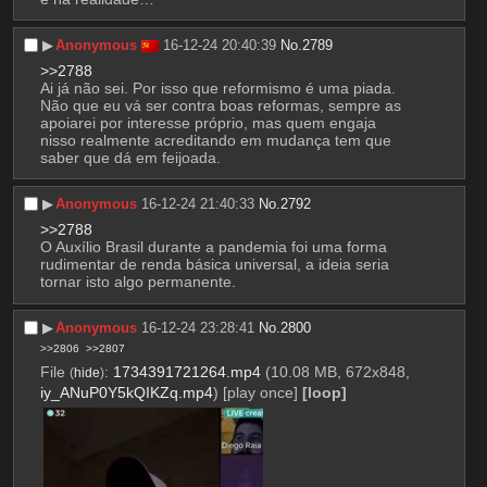
▶︎
Anonymous
16-12-24 20:40:39
No.
2789
>>2788
Ai já não sei. Por isso que reformismo é uma piada. 
Não que eu vá ser contra boas reformas, sempre as 
apoiarei por interesse próprio, mas quem engaja 
nisso realmente acreditando em mudança tem que 
saber que dá em feijoada.
▶︎
Anonymous
16-12-24 21:40:33
No.
2792
>>2788
O Auxílio Brasil durante a pandemia foi uma forma 
rudimentar de renda básica universal, a ideia seria 
tornar isto algo permanente.
▶︎
Anonymous
16-12-24 23:28:41
No.
2800
>>2806
>>2807
File
:
1734391721264.mp4
(10.08 MB, 672x848,
(
hide
)
iy_ANuP0Y5kQIKZq.mp4
)
[play once]
[loop]