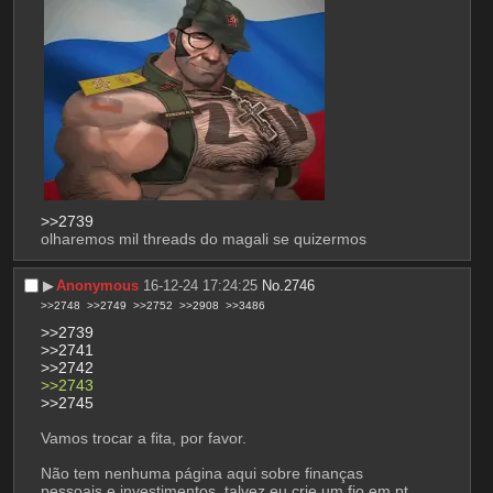
>>2739
olharemos mil threads do magali se quizermos
▶︎
Anonymous
16-12-24 17:24:25
No.
2746
>>2748
>>2749
>>2752
>>2908
>>3486
>>2739
>>2741
>>2742
>>2743
>>2745
Vamos trocar a fita, por favor.
Não tem nenhuma página aqui sobre finanças 
pessoais e investimentos, talvez eu crie um fio em pt 