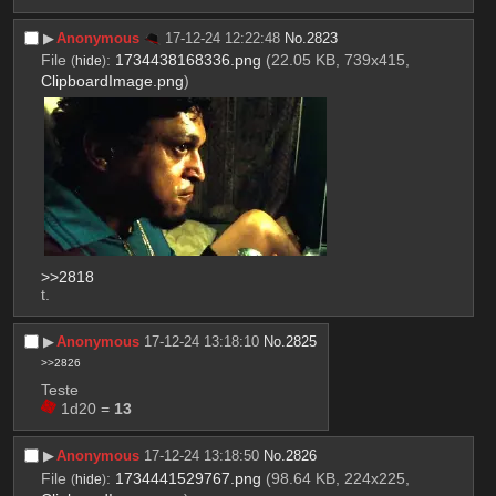
▶︎
Anonymous
17-12-24 12:22:48
No.
2823
File
:
1734438168336.png
(22.05 KB, 739x415,
(
hide
)
ClipboardImage.png
)
>>2818
t.
▶︎
Anonymous
17-12-24 13:18:10
No.
2825
>>2826
Teste
 1d20 = 
13
▶︎
Anonymous
17-12-24 13:18:50
No.
2826
File
:
1734441529767.png
(98.64 KB, 224x225,
(
hide
)