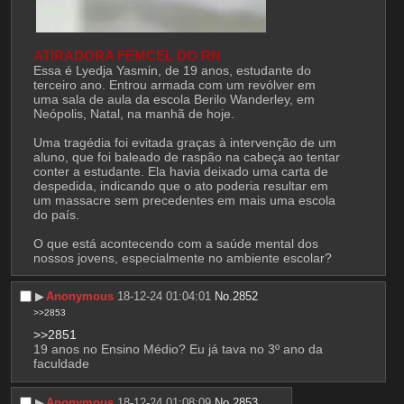
ATIRADORA FEMCEL DO RN
Essa é Lyedja Yasmin, de 19 anos, estudante do 
terceiro ano. Entrou armada com um revólver em 
uma sala de aula da escola Berilo Wanderley, em 
Neópolis, Natal, na manhã de hoje.
Uma tragédia foi evitada graças à intervenção de um 
aluno, que foi baleado de raspão na cabeça ao tentar 
conter a estudante. Ela havia deixado uma carta de 
despedida, indicando que o ato poderia resultar em 
um massacre sem precedentes em mais uma escola 
do país.
O que está acontecendo com a saúde mental dos 
nossos jovens, especialmente no ambiente escolar?
▶︎
Anonymous
18-12-24 01:04:01
No.
2852
>>2853
>>2851
19 anos no Ensino Médio? Eu já tava no 3º ano da 
faculdade
▶︎
Anonymous
18-12-24 01:08:09
No.
2853