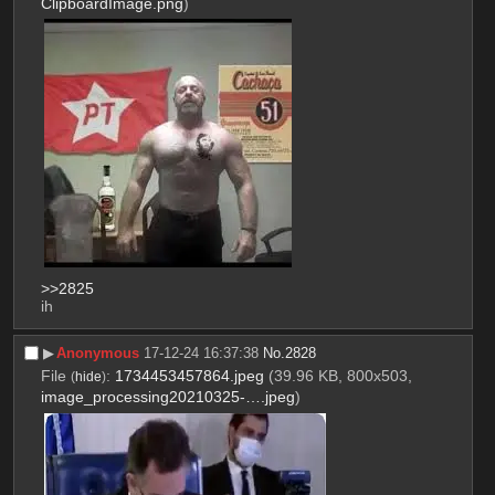
ClipboardImage.png
)
>>2825
ih
▶︎
Anonymous
17-12-24 16:37:38
No.
2828
File
:
1734453457864.jpeg
(39.96 KB, 800x503,
(
hide
)
image_processing20210325-….jpeg
)