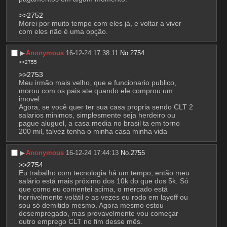
>>2752
Morei por muito tempo com eles já, e voltar a viver 
com eles não é uma opção.
▶︎
Anonymous
16-12-24 17:38:11
No.
2754
>>2755
>>2753
Meu irmão mais velho, que e funcionario publico, 
morou com os pais ate quando ele comprou um 
imovel.
Agora, se você quer ter sua casa propria sendo CLT 2 
salarios minimos, simplesmente seja herdeiro ou 
pague aluguel, a casa media no brasil ta em torno 
200 mil, talvez tenha o minha casa minha vida
▶︎
Anonymous
16-12-24 17:44:13
No.
2755
>>2754
Eu trabalho com tecnologia há um tempo, então meu 
salário está mais próximo dos 10k do que dos 5k. Só 
que como eu comentei acima, o mercado está 
horrivelmente volátil e as vezes eu rodo em layoff ou 
sou só demitido mesmo. Agora mesmo estou 
desempregado, mas provavelmente vou começar 
outro emprego CLT no fim desse mês.