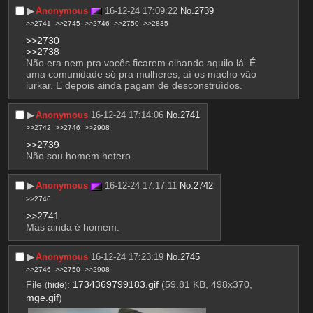
▶︎
Anonymous
16-12-24 17:09:22
No.
2739
>>2741
>>2745
>>2746
>>2750
>>2835
>>2730
>>2738
Não era nem pra vocês ficarem olhando aquilo lá. É 
uma comunidade só pra mulheres, aí os macho vão 
lurkar. E depois ainda pagam de desconstruídos.
▶︎
Anonymous
16-12-24 17:14:06
No.
2741
>>2742
>>2746
>>2908
>>2739
Não sou homem hetero.
▶︎
Anonymous
16-12-24 17:17:11
No.
2742
>>2746
>>2741
Mas ainda é homem.
▶︎
Anonymous
16-12-24 17:23:19
No.
2745
>>2746
>>2750
>>2908
File
:
1734369799183.gif
(59.81 KB, 498x370,
(
hide
)
mge.gif
)