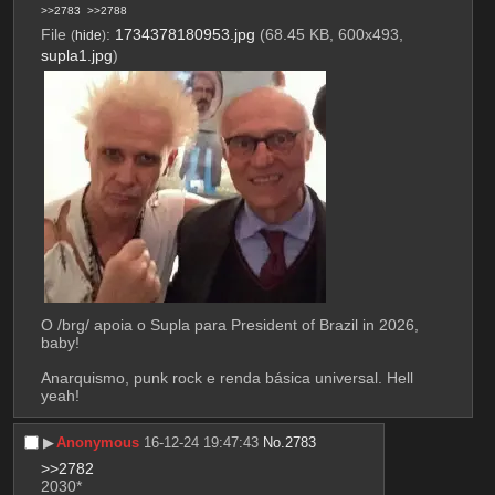
>>2783
>>2788
File
:
1734378180953.jpg
(68.45 KB, 600x493,
(
hide
)
supla1.jpg
)
O /brg/ apoia o Supla para President of Brazil in 2026, 
baby!
Anarquismo, punk rock e renda básica universal. Hell 
yeah!
▶︎
Anonymous
16-12-24 19:47:43
No.
2783
>>2782
2030*