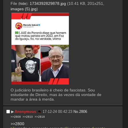
File
:
1734392829878.jpg
(10.41 KB, 201x251,
(
hide
)
images (5).jpg
)
O judiciário brasileiro é cheio de fascistas. Sou 
estudante de Direito, mas às vezes dá vontade de 
mandar a área à merda.
▶︎
Anonymous
17-12-24 00:42:23
No.
2806
>>2808
>>2810
>>2818
>>2800