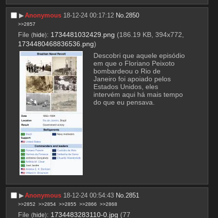
▶︎
Anonymous
18-12-24 00:17:12
No.
2850
>>2857
File
:
1734481032429.png
(186.19 KB, 394x772,
(
hide
)
1734480468836536.png
)
Descobri que aquele episódio 
em que o Floriano Peixoto 
bombardeou o Rio de 
Janeiro foi apoiado pelos 
Estados Unidos, eles 
intervém aqui há mais tempo 
do que eu pensava.
▶︎
Anonymous
18-12-24 00:54:43
No.
2851
>>2852
>>2854
>>2855
>>2866
>>2868
File
:
1734483283110-0.jpg
(77
(
hide
)