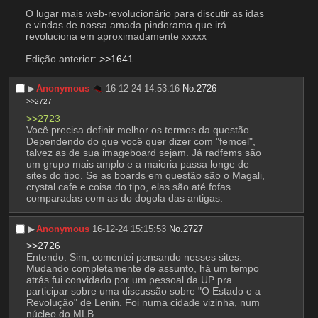
O lugar mais web-revolucionário para discutir as idas 
e vindas de nossa amada pindorama que irá 
revoluciona em aproximadamente xxxxx
Edição anterior: 
>>1641
▶︎
Anonymous
16-12-24 14:53:16
No.
2726
>>2727
>>2723
Você precisa definir melhor os termos da questão. 
Dependendo do que você quer dizer com "femcel", 
talvez as de sua imageboard sejam. Já radfems são 
um grupo mais amplo e a maioria passa longe de 
sites do tipo. Se as boards em questão são o Magali, 
crystal.cafe e coisa do tipo, elas são até fofas 
comparadas com as do dogola das antigas.
▶︎
Anonymous
16-12-24 15:15:53
No.
2727
>>2726
Entendo. Sim, comentei pensando nesses sites.
Mudando completamente de assunto, há um tempo 
atrás fui convidado por um pessoal da UP pra 
participar sobre uma discussão sobre "O Estado e a 
Revolução" de Lenin. Foi numa cidade vizinha, num 
núcleo do MLB.