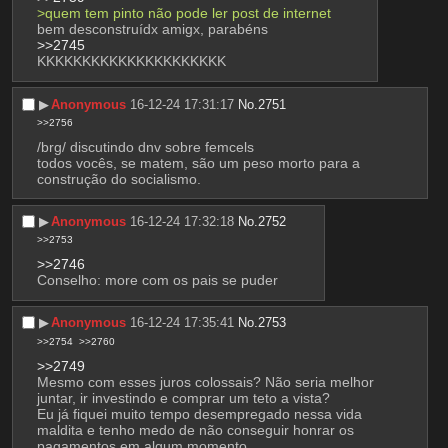
>quem tem pinto não pode ler post de internet
bem desconstruídx amigx, parabéns
>>2745
KKKKKKKKKKKKKKKKKKKKK
▶︎
Anonymous
16-12-24 17:31:17
No.
2751
>>2756
/brg/ discutindo dnv sobre femcels
todos vocês, se matem, são um peso morto para a 
construção do socialismo.
▶︎
Anonymous
16-12-24 17:32:18
No.
2752
>>2753
>>2746
Conselho: more com os pais se puder
▶︎
Anonymous
16-12-24 17:35:41
No.
2753
>>2754
>>2760
>>2749
Mesmo com esses juros colossais? Não seria melhor 
juntar, ir investindo e comprar um teto a vista?
Eu já fiquei muito tempo desempregado nessa vida 
maldita e tenho medo de não conseguir honrar os 
pagamentos em algum momento.