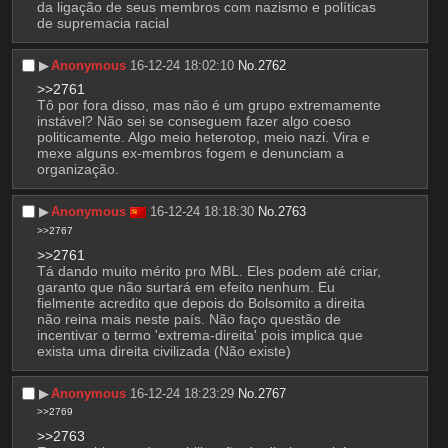
da ligação de seus membros com nazismo e políticas 
de supremacia racial
▶︎
Anonymous
16-12-24 18:02:10
No.
2762
>>2761
Tô por fora disso, mas não é um grupo extremamente 
instável? Não sei se conseguem fazer algo coeso 
politicamente. Algo meio heterotop, meio nazi. Vira e 
mexe alguns ex-membros fogem e denunciam a 
organização.
▶︎
Anonymous
16-12-24 18:18:30
No.
2763
>>2767
>>2761
Tá dando muito mérito pro MBL. Eles podem até criar, 
garanto que não surtará em efeito nenhum. Eu 
fielmente acredito que depois do Bolsomito a direita 
não reina mais neste país. Não faço questão de 
incentivar o termo 'extrema-direita' pois implica que 
exista uma direita civilizada (Não existe)
▶︎
Anonymous
16-12-24 18:23:29
No.
2767
>>2769
>>2763