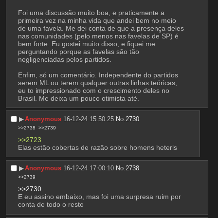
Foi uma discussão muito boa, e praticamente a 
primeira vez na minha vida que andei bem no meio 
de uma favela. Me dei conta de que a presença deles 
nas comunidades (pelo menos nas favelas de SP) é 
bem forte. Eu gostei muito disso, e fiquei me 
perguntando porque as favelas são tão 
negligenciadas pelos partidos.
Enfim, só um comentário. Independente do partidos 
serem ML ou terem qualquer outras linhas teóricas, 
eu to impressionado com o crescimento deles no 
Brasil. Me deixa um pouco otimista até.
▶︎
Anonymous
16-12-24 15:50:25
No.
2730
>>2738
>>2739
>>2723
Elas estão cobertas de razão sobre homens heterls
▶︎
Anonymous
16-12-24 17:00:10
No.
2738
>>2739
>>2730
E eu assino embaixo, mas foi uma surpresa ruim por 
conta de todo o resto