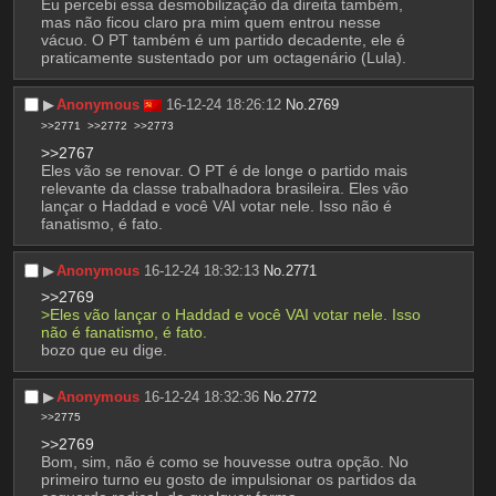
Eu percebi essa desmobilização da direita também, 
mas não ficou claro pra mim quem entrou nesse 
vácuo. O PT também é um partido decadente, ele é 
praticamente sustentado por um octagenário (Lula).
▶︎
Anonymous
16-12-24 18:26:12
No.
2769
>>2771
>>2772
>>2773
>>2767
Eles vão se renovar. O PT é de longe o partido mais 
relevante da classe trabalhadora brasileira. Eles vão 
lançar o Haddad e você VAI votar nele. Isso não é 
fanatismo, é fato.
▶︎
Anonymous
16-12-24 18:32:13
No.
2771
>>2769
>Eles vão lançar o Haddad e você VAI votar nele. Isso 
não é fanatismo, é fato.
bozo que eu dige.
▶︎
Anonymous
16-12-24 18:32:36
No.
2772
>>2775
>>2769
Bom, sim, não é como se houvesse outra opção. No 
primeiro turno eu gosto de impulsionar os partidos da 