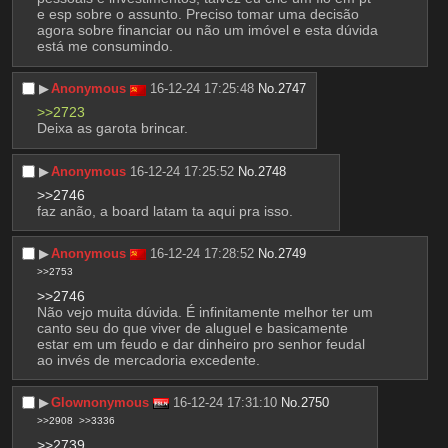
e esp sobre o assunto. Preciso tomar uma decisão 
agora sobre financiar ou não um imóvel e esta dúvida 
está me consumindo.
▶︎
Anonymous
16-12-24 17:25:48
No.
2747
>>2723
Deixa as garota brincar.
▶︎
Anonymous
16-12-24 17:25:52
No.
2748
>>2746
faz anão, a board latam ta aqui pra isso.
▶︎
Anonymous
16-12-24 17:28:52
No.
2749
>>2753
>>2746
Não vejo muita dúvida. É infinitamente melhor ter um 
canto seu do que viver de aluguel e basicamente 
estar em um feudo e dar dinheiro pro senhor feudal 
ao invés de mercadoria excedente.
▶︎
Glownonymous
16-12-24 17:31:10
No.
2750
>>2908
>>3336
>>2739