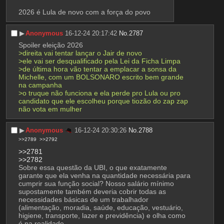
2026 é Lula de novo com a força do povo
▶︎
Anonymous
16-12-24 20:17:42
No.
2787
Spoiler eleição 2026
>direita vai tentar lançar o Jair de novo
>ele vai ser desqualificado pela Lei da Ficha Limpa
>de última hora vão tentar a emplacar a sonsa da 
Michelle, com um BOLSONARO escrito bem grande 
na campanha
>o truque não funciona e ela perde pro Lula ou pro 
candidato que ele escolheu porque tiozão do zap zap 
não vota em mulher
▶︎
Anonymous
16-12-24 20:30:26
No.
2788
>>2789
>>2792
>>2781
>>2782
Sobre essa questão da UBI, o que exatamente 
garante que ela venha na quantidade necessária para 
cumprir sua função social? Nosso salário mínimo 
supostamente também deveria cobrir todas as 
necessidades básicas de um trabalhador 
(alimentação, moradia, saúde, educação, vestuário, 
higiene, transporte, lazer e previdência) e olha como 
é na realidade…