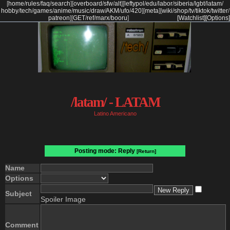
[
home
/
rules
/
faq
/
search
]
[
overboard
/
sfw
/
alt
]
[
leftypol
/
edu
/
labor
/
siberia
/
lgbt
/
latam
/
hobby
/
tech
/
games
/
anime
/
music
/
draw
/
AKM
/
ufo
/
420
]
[
meta
]
[
wiki
/
shop
/
tv
/
tiktok
/
twitter
/
patreon
]
[
GET
/
ref
/
marx
/
booru
]
[Watchlist]
[Options]
/latam/ - LATAM
Latino Americano
Posting mode: Reply
[Return]
Name
Options
Subject
Spoiler Image
Comment