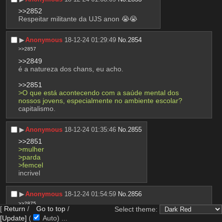
>>2852
Respeitar militante da UJS anon 😭😭
▶︎
Anonymous
18-12-24 01:29:49
No.
2854
>>2857
>>2849
é a natureza dos chans, eu acho.
>>2851
>O que está acontecendo com a saúde mental dos 
nossos jovens, especialmente no ambiente escolar?
capitalismo.
▶︎
Anonymous
18-12-24 01:35:46
No.
2855
>>2851
>mulher
>parda
>femcel
incrivel
▶︎
Anonymous
18-12-24 01:54:59
No.
2856
>>2875
[
Return
/
Go to top
/
Select theme:
>O que está acontecendo com a saúde mental dos 
[Update]
(
Auto)
9