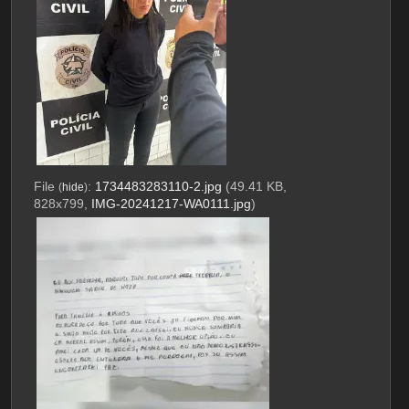
File
:
1734483283110-2.jpg
(49.41 KB,
(
hide
)
828x799,
IMG-20241217-WA0111.jpg
)