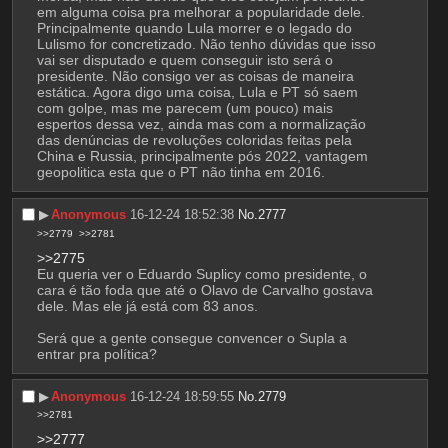
em alguma coisa pra melhorar a popularidade dele. 
Principalmente quando Lula morrer e o legado do 
Lulismo for concretizado. Não tenho dúvidas que isso 
vai ser disputado e quem conseguir isto será o 
presidente. Não consigo ver as coisas de maneira 
estática. Agora digo uma coisa, Lula e PT só saem 
com golpe, mas me parecem (um pouco) mais 
espertos dessa vez, ainda mas com a normalização 
das denúncias de revoluções coloridas feitas pela 
China e Russia, principalmente pós 2022, vantagem 
geopolitica esta que o PT não tinha em 2016.
▶︎
Anonymous
16-12-24 18:52:38
No.
2777
>>2779
>>2781
>>2775
Eu queria ver o Eduardo Suplicy como presidente, o 
cara é tão foda que até o Olavo de Carvalho gostava 
dele. Mas ele já está com 83 anos.
Será que a gente consegue convencer o Supla a 
entrar pra política?
▶︎
Anonymous
16-12-24 18:59:55
No.
2779
>>2781
>>2777