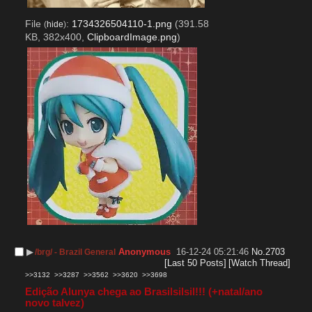
File
:
1734326504110-1.png
(391.58
(
hide
)
KB, 382x400,
ClipboardImage.png
)
▶︎
Anonymous
16-12-24 05:21:46
No.
2703
/brg/ - Brazil General
[Last 50 Posts]
[Watch Thread]
>>3132
>>3287
>>3562
>>3620
>>3698
Edição Alunya chega ao Brasilsilsil!!! (+natal/ano 
novo talvez)