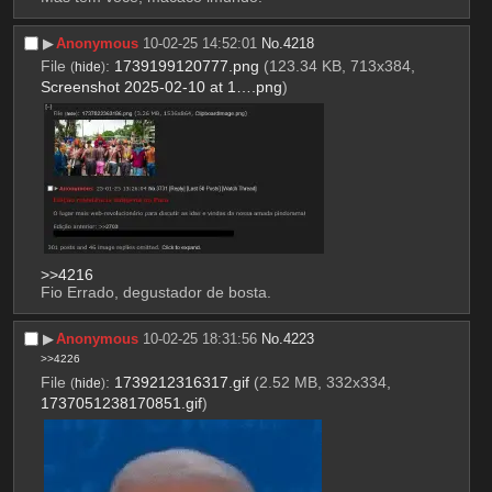
▶︎
Anonymous
10-02-25 14:52:01
No.
4218
File
:
1739199120777.png
(123.34 KB, 713x384,
(
hide
)
Screenshot 2025-02-10 at 1….png
)
>>4216
Fio Errado, degustador de bosta.
▶︎
Anonymous
10-02-25 18:31:56
No.
4223
>>4226
File
:
1739212316317.gif
(2.52 MB, 332x334,
(
hide
)
1737051238170851.gif
)