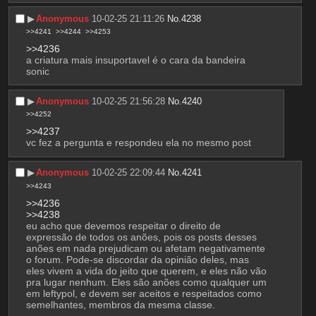
▶︎
Anonymous
10-02-25 21:11:26
No.
4238
>>4241
>>4244
>>4253
>>4236
a criatura mais insuportavel é o cara da bandeira 
sonic
▶︎
Anonymous
10-02-25 21:56:28
No.
4240
>>4252
>>4237
vc fez a pergunta e respondeu ela no mesmo post
▶︎
Anonymous
10-02-25 22:09:44
No.
4241
>>4243
>>4236
>>4238
eu acho que devemos respeitar o direito de 
expressão de todos os anões, pois os posts desses 
anões em nada prejudicam ou afetam negativamente 
o forum. Pode-se discordar da opinião deles, mas 
eles vivem a vida do jeito que querem, e eles não vão 
pra lugar nenhum. Eles são anões como qualquer um 
em leftypol, e devem ser aceitos e respeitados como 
semelhantes, membros da mesma classe.