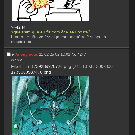
>>4244
>que trem que eu fiz com ôce seu bosta?
hmmm, então vc 
fez
 algo com alguém..? suspeito… 
suspicious…
▶︎
Anonymous
11-02-25 02:12:01
No.
4247
>>5382
File
:
1739239920726.png
(241.13 KB, 300x300,
(
hide
)
1739060587470.png
)