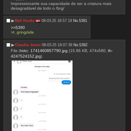
Impressionante sua capacidade de ser a criatura mais 
desagradável de todo o /brg/
▶︎
Bell Hooks
08-03-25 18:57:19
No.
5391
>>5390
>t. gringóide
▶︎
Claudia Jones
08-03-25 19:07:38
No.
5392
File
:
1741460857790.jpg
(15.86 KB, 474x580,
th-
(
hide
)
4247524152.jpg
)