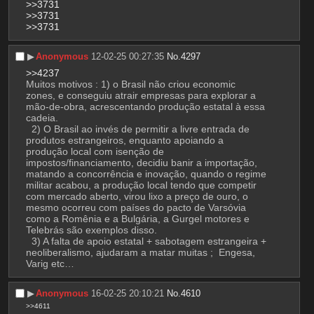
>>3731
>>3731
>>3731
▶︎
Anonymous
12-02-25 00:27:35
No.
4297
>>4237
Muitos motivos : 1) o Brasil não criou economic 
zones, e conseguiu atrair empresas para explorar a 
mão-de-obra, acrescentando produção estatal à essa 
cadeia.                                                               
  2) O Brasil ao invés de permitir a livre entrada de 
produtos estrangeiros, enquanto apoiando a 
produção local com isenção de 
impostos/financiamento, decidiu banir a importação, 
matando a concorrência e inovação, quando o regime 
militar acabou, a produção local tendo que competir 
com mercado aberto, virou lixo a preço de ouro, o 
mesmo ocorreu com países do pacto de Varsóvia 
como a Romênia e a Bulgária, a Gurgel motores e 
Telebrás são exemplos disso.       
  3) A falta de apoio estatal + sabotagem estrangeira + 
neoliberalismo, ajudaram a matar muitas ;  Engesa, 
Varig etc…
▶︎
Anonymous
16-02-25 20:10:21
No.
4610
>>4611