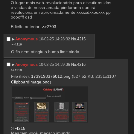
O lugar mais web-revolucionário para discutir as idas 
e vindas de nossa amada pindorama que irá 
revoluciona em aproximadamente xxxxxdxxooxxx pp 
oooofff dsd
Edição anterior: 
>>2703
▶︎
Anonymous
10-02-25 14:28:32
No.
4215
>>4216
O fio nem atingiu o bump limit ainda.
▶︎
Anonymous
10-02-25 14:39:36
No.
4216
>>4218
File
:
1739198376012.png
(527.52 KB, 2331x1107,
(
hide
)
ClipboardImage.png
)
>>4215
Mas tem você, macaco imundo.