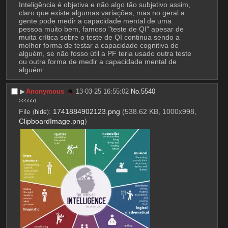
Inteligência é objetiva e não algo tão subjetivo assim, 
claro que existe algumas variações, mas no geral a 
gente pode medir a capacidade mental de uma 
pessoa muito bem, famoso "teste de QI" apesar de 
muita crítica sobre o teste de QI continua sendo a 
melhor forma de testar a capacidade cognitiva de 
alguém, se não fosso útil a PF teria usado outra teste 
ou outra forma de medir a capacidade mental de 
alguém.
▶︎
Anonymous
13-03-25 16:55:02
No.
5540
>>5551
File
:
1741884902123.png
(538.62 KB, 1000x998,
(
hide
)
ClipboardImage.png
)