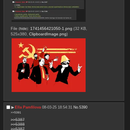
File
:
1741456421050-1.png
(32 KB,
(
hide
)
525x380,
ClipboardImage.png
)
▶︎
Ella Pamfilova
08-03-25 18:54:31
No.
5390
>>5391
>>5387
>>5388
>>5387