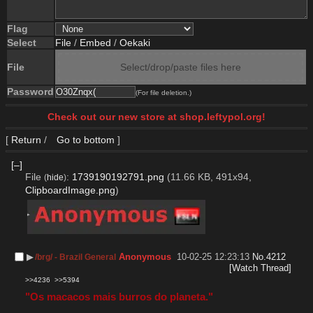
Flag
Select
File
/
Embed
/
Oekaki
File
Select/drop/paste files here
Password
(For file deletion.)
Check out our new store at shop.leftypol.org!
[
Return
/
Go to bottom
]
[–]
File
:
1739190192791.png
(11.66 KB, 491x94,
(
hide
)
ClipboardImage.png
)
▶︎
Anonymous
10-02-25 12:23:13
No.
4212
/brg/ - Brazil General
[Watch Thread]
>>4236
>>5394
"Os macacos mais burros do planeta."