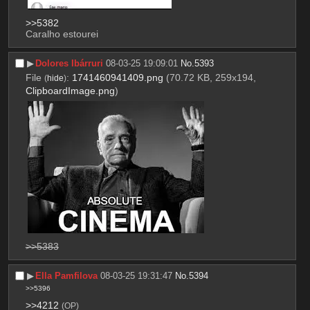
>>5382
Caralho estourei
▶︎
Dolores Ibárruri
08-03-25 19:09:01
No.
5393
File
:
1741460941409.png
(70.72 KB, 259x194,
(
hide
)
ClipboardImage.png
)
>>5383
▶︎
Ella Pamfilova
08-03-25 19:31:47
No.
5394
>>5396
>>4212
(OP)