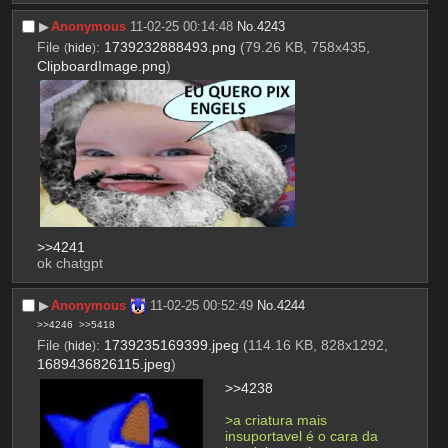
▶︎
Anonymous
11-02-25 00:14:48
No.
4243
File
:
1739232888493.png
(79.26 KB, 758x435,
(
hide
)
ClipboardImage.png
)
>>4241
ok chatgpt
▶︎
Anonymous
11-02-25 00:52:49
No.
4244
>>4246
>>5418
File
:
1739235169399.jpeg
(114.16 KB, 828x1292,
(
hide
)
1689436826115.jpeg
)
>>4238
>a criatura mais 
insuportavel é o cara da 