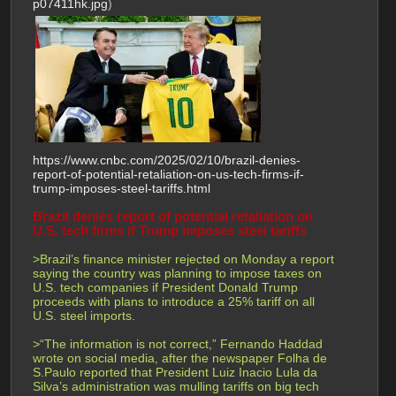
p07411hk.jpg
)
https://www.cnbc.com/2025/02/10/brazil-denies-
report-of-potential-retaliation-on-us-tech-firms-if-
trump-imposes-steel-tariffs.html
Brazil denies report of potential retaliation on 
U.S. tech firms if Trump imposes steel tariffs
>Brazil’s finance minister rejected on Monday a report 
saying the country was planning to impose taxes on 
U.S. tech companies if President Donald Trump 
proceeds with plans to introduce a 25% tariff on all 
U.S. steel imports.
>“The information is not correct,” Fernando Haddad 
wrote on social media, after the newspaper Folha de 
S.Paulo reported that President Luiz Inacio Lula da 
Silva’s administration was mulling tariffs on big tech 