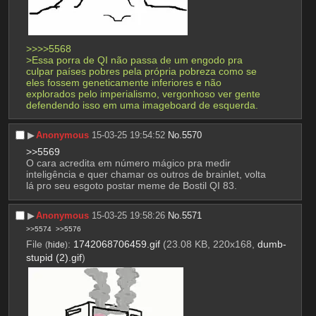
>>>>5568
>Essa porra de QI não passa de um engodo pra 
culpar países pobres pela própria pobreza como se 
eles fossem geneticamente inferiores e não 
explorados pelo imperialismo, vergonhoso ver gente 
defendendo isso em uma imageboard de esquerda.
▶︎
Anonymous
15-03-25 19:54:52
No.
5570
>>5569
O cara acredita em número mágico pra medir 
inteligência e quer chamar os outros de brainlet, volta 
lá pro seu esgoto postar meme de Bostil QI 83.
▶︎
Anonymous
15-03-25 19:58:26
No.
5571
>>5574
>>5576
File
:
1742068706459.gif
(23.08 KB, 220x168,
dumb-
(
hide
)
stupid (2).gif
)