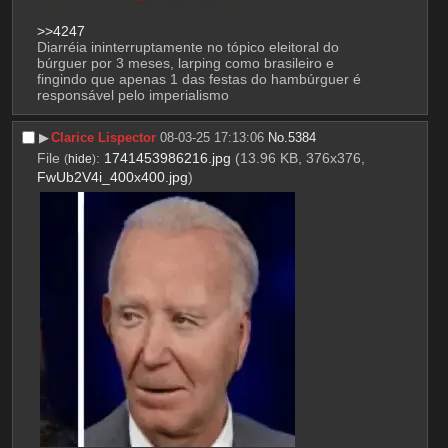
>>4247
Diarréia ininterruptamente no tópico eleitoral do 
búrguer por 3 meses, larping como brasileiro e 
fingindo que apenas 1 das festas do hambúrguer é 
responsável pelo imperialismo
▶︎
Clarice Lispector
08-03-25 17:13:06
No.
5384
File
:
1741453986216.jpg
(13.96 KB, 376x376,
(
hide
)
FwUb2V4i_400x400.jpg
)