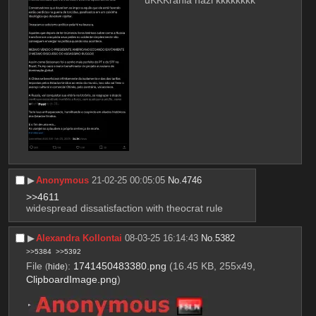
uKKKrania nazi kkkkkkkk
▶︎
Anonymous
21-02-25 00:05:05
No.
4746
>>4611
widespread dissatisfaction with theocrat rule
▶︎
Alexandra Kollontai
08-03-25 16:14:43
No.
5382
>>5384
>>5392
File
:
1741450483380.png
(16.45 KB, 255x49,
(
hide
)
ClipboardImage.png
)