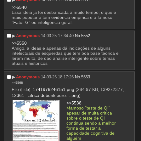
>>5540
Essa ideia já foi desbancada a muito tempo, o que é 
mais popular e tem evidência empírica é a famoso 
"Fator G" ou inteligência geral.
▶︎
Anonymous
14-03-25 17:34:40
No.
5552
>>5550
Amigo, a ideas é apenas dá indicações de alguns 
intelectuais de esquerdas que tem boa base teorica e 
leram muito, de dao análise inteligente sobre temas 
atuais e históricos
▶︎
Anonymous
14-03-25 18:17:26
No.
5553
>>5568
File
:
1741976246151.png
(284.97 KB, 1392x2377,
(
hide
)
12361 - africa debunk euro….png
)
>>5538
>famoso "teste de QI" 
apesar de muita crítica 
sobre o teste de QI 
continua sendo a melhor 
forma de testar a 
capacidade cognitiva de 
alguém