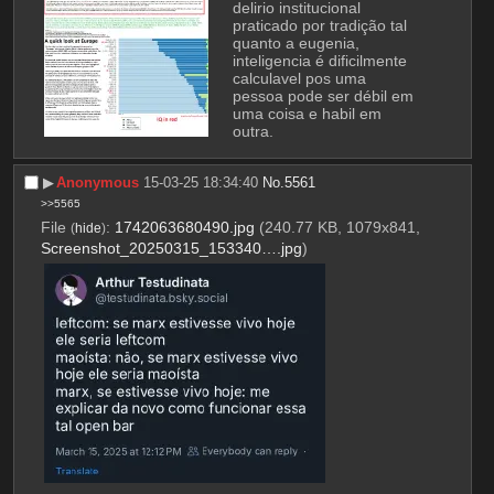
delirio institucional 
praticado por tradição tal 
quanto a eugenia, 
inteligencia é dificilmente 
calculavel pos uma 
pessoa pode ser débil em 
uma coisa e habil em 
outra.
▶︎
Anonymous
15-03-25 18:34:40
No.
5561
>>5565
File
:
1742063680490.jpg
(240.77 KB, 1079x841,
(
hide
)
Screenshot_20250315_153340….jpg
)