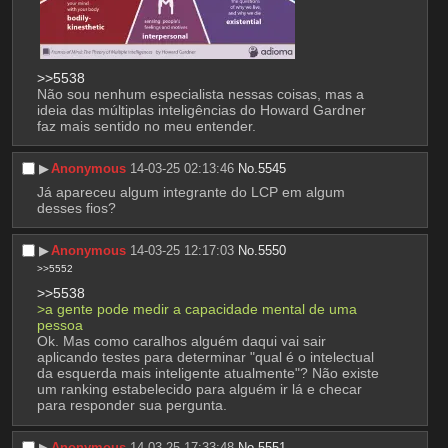
>>5538
Não sou nenhum especialista nessas coisas, mas a 
ideia das múltiplas inteligências do Howard Gardner 
faz mais sentido no meu entender.
▶︎
Anonymous
14-03-25 02:13:46
No.
5545
Já apareceu algum integrante do LCP em algum 
desses fios?
▶︎
Anonymous
14-03-25 12:17:03
No.
5550
>>5552
>>5538
>a gente pode medir a capacidade mental de uma 
pessoa
Ok. Mas como caralhos alguém daqui vai sair 
aplicando testes para determinar "qual é o intelectual 
da esquerda mais inteligente atualmente"? Não existe 
um ranking estabelecido para alguém ir lá e checar 
para responder sua pergunta.
▶︎
Anonymous
14-03-25 17:33:48
No.
5551