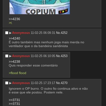
>>4236
>t. 
▶︎
Anonymous
11-02-25 06:09:31
No.
4252
>>4240
É outro também mas nenhum joga mais merda no 
ventilador que o da bandeira sandinista
▶︎
Anonymous
11-02-25 06:10:05
No.
4253
>>4238
Quis responder esse comentário
>flood flood 
▶︎
Anonymous
11-02-25 17:23:17
No.
4270
Ignorem o OP burro. O outro fio continua ativo e não 
é esse que ele postou. Postem nele.
>>3731
>>3731