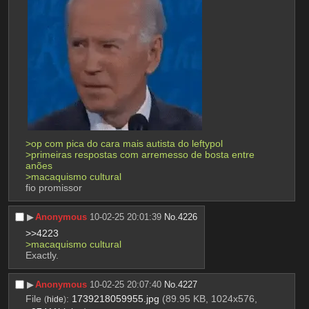
>op com pica do cara mais autista do leftypol
>primeiras respostas com arremesso de bosta entre 
anões
>macaquismo cultural
fio promissor
▶︎
Anonymous
10-02-25 20:01:39
No.
4226
>>4223
>macaquismo cultural
Exactly.
▶︎
Anonymous
10-02-25 20:07:40
No.
4227
File
:
1739218059955.jpg
(89.95 KB, 1024x576,
(
hide
)