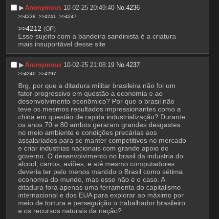
▶︎
Anonymous
10-02-25 20:49:40
No.
4236
>>4238
>>4241
>>4247
>>4212
(OP)
Esse sujeito com a bandeira sandinista é a criatura 
mais insuportável desse site
▶︎
Anonymous
10-02-25 21:08:19
No.
4237
>>4240
>>4297
Brg, por que a ditadura militar brasileira não foi um 
fator progressivo em questão a economia e ao 
desenvolvimento econômico? Por que o brasil não 
teve os mesmos resultados impressionantes como a 
china em questão de rapida industrialização? Durante 
os anos 70 e 80 ambos geraram grandes desgastes 
no meio ambiente e condições precárias aos 
assalariados para se manter competitivos no mercado 
e criar industrias nacionais com grande apoio do 
governo. O desenvolvimento no brasil da industria do 
alcool, carros, aviões, e até mesmo computadores 
deveria ter pelo menos mantido o Brasil como sétima 
economia do mundo, mas esse não é o caso. A 
ditadura fora apenas uma ferramenta do capitalismo 
internacional e dos EUA para explorar ao máximo por 
meio de tortura e perseguição o trabalhador brasileiro 
e os recursos naturais da nação?