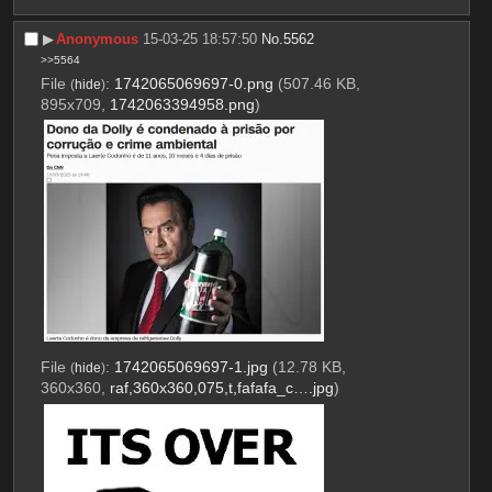
▶︎
Anonymous
15-03-25 18:57:50
No.
5562
>>5564
File
:
1742065069697-0.png
(507.46 KB,
(
hide
)
895x709,
1742063394958.png
)
File
:
1742065069697-1.jpg
(12.78 KB,
(
hide
)
360x360,
raf,360x360,075,t,fafafa_c….jpg
)