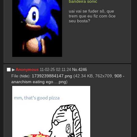
bandeira sonic
uai vai se fuder sô, que 
trem que eu fiz com ôce 
seu bosta?
▶︎
Anonymous
11-02-25 02:11:24
No.
4246
File
:
1739239884147.png
(42.34 KB, 762x709,
908 -
(
hide
)
anarchism eating ego….png
)