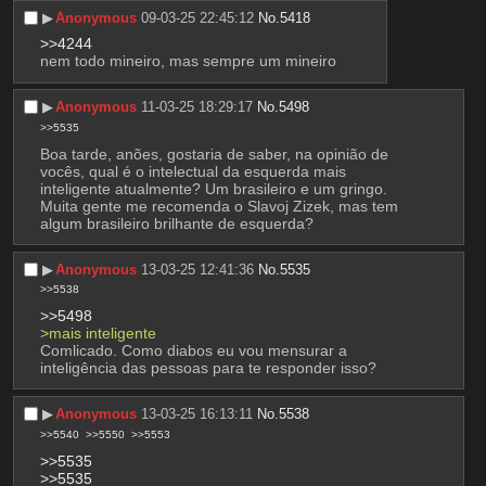
▶︎
Anonymous
09-03-25 22:45:12
No.
5418
>>4244
nem todo mineiro, mas sempre um mineiro
▶︎
Anonymous
11-03-25 18:29:17
No.
5498
>>5535
Boa tarde, anões, gostaria de saber, na opinião de 
vocês, qual é o intelectual da esquerda mais 
inteligente atualmente? Um brasileiro e um gringo. 
Muita gente me recomenda o Slavoj Zizek, mas tem 
algum brasileiro brilhante de esquerda?
▶︎
Anonymous
13-03-25 12:41:36
No.
5535
>>5538
>>5498
>mais inteligente
Comlicado. Como diabos eu vou mensurar a 
inteligência das pessoas para te responder isso?
▶︎
Anonymous
13-03-25 16:13:11
No.
5538
>>5540
>>5550
>>5553
>>5535
>>5535