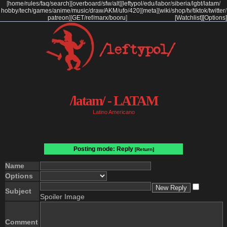
[
home
/
rules
/
faq
/
search
]
[
overboard
/
sfw
/
alt
]
[
leftypol
/
edu
/
labor
/
siberia
/
lgbt
/
latam
/
hobby
/
tech
/
games
/
anime
/
music
/
draw
/
AKM
/
ufo
/
420
]
[
meta
]
[
wiki
/
shop
/
tv
/
tiktok
/
twitter
/
patreon
]
[
GET
/
ref
/
marx
/
booru
]
[Watchlist]
[Options]
/latam/ - LATAM
Latino Americano
Posting mode: Reply
[Return]
Name
Options
Subject
Spoiler Image
Comment