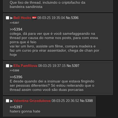
Que lixo de thread, incluindo o criptofacho da 
bandeira sandinista
▶︎
Bell Hooks
08-03-25 19:35:04
No.
5396
>>5397
>>5394
colega, dá para ver que é você samefaggeando na 
thread por causa do nome nos posts, para com essa 
porra que é feio
vai ler um livro, assiste um filme, compra madeira e 
faz um curso pra virar assentador, chega de chan por 
hoje
▶︎
Ella Pamfilova
08-03-25 19:37:15
No.
5397
>>5398
>>5396
E desde quando dei a insinuar que estava fingindo 
ser pessoas diferentes? Só estou reiterando que o 
thread assim como você são duas porcarias
▶︎
Valentina Grizodubova
08-03-25 20:36:52
No.
5398
>>5397
haters gonna hate