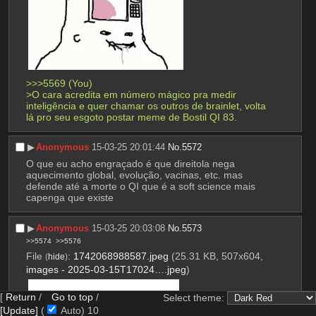
>>>5569 (You)
>O cara acredita em número mágico pra medir 
inteligência e quer chamar os outros de brainlet, volta 
lá pro seu esgoto postar meme de Bostil QI 83.
▶︎
Anonymous
15-03-25 20:01:44
No.
5572
O que eu acho engraçado é que direitola nega 
aquecimento global, evolução, vacinas, etc. mas 
defende até a morte o QI que é a soft science mais 
capenga que existe
▶︎
Anonymous
15-03-25 20:03:08
No.
5573
>>5574
>>5576
File
:
1742068988587.jpeg
(25.31 KB, 507x604,
(
hide
)
images - 2025-03-15T17024….jpeg
)
[
Return
/
Go to top
/
Select theme:
[Update]
(
Auto)
8