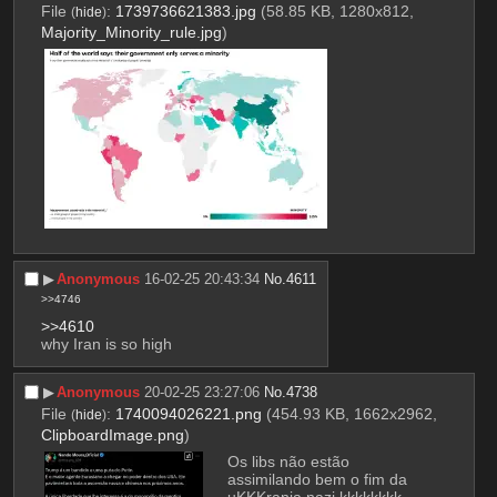
File
:
1739736621383.jpg
(58.85 KB, 1280x812,
(
hide
)
Majority_Minority_rule.jpg
)
▶︎
Anonymous
16-02-25 20:43:34
No.
4611
>>4746
>>4610
why Iran is so high
▶︎
Anonymous
20-02-25 23:27:06
No.
4738
File
:
1740094026221.png
(454.93 KB, 1662x2962,
(
hide
)
ClipboardImage.png
)
Os libs não estão 
assimilando bem o fim da 