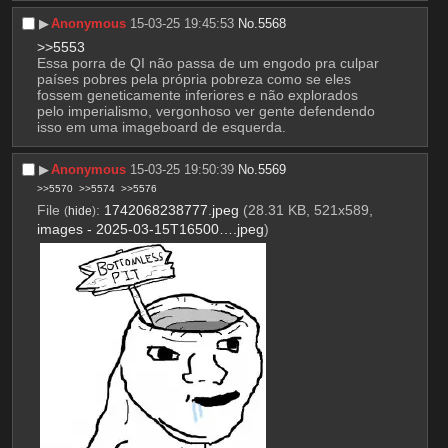
▶︎
Anonymous
15-03-25 19:45:53
No.
5568
>>5553
Essa porra de QI não passa de um engodo pra culpar 
países pobres pela própria pobreza como se eles 
fossem geneticamente inferiores e não explorados 
pelo imperialismo, vergonhoso ver gente defendendo 
isso em uma imageboard de esquerda.
▶︎
Anonymous
15-03-25 19:50:39
No.
5569
>>5570
>>5574
>>5576
File
:
1742068238777.jpeg
(28.31 KB, 521x589,
(
hide
)
images - 2025-03-15T16500….jpeg
)