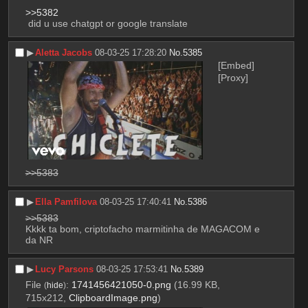
>>5382
 did u use chatgpt or google translate
▶︎
Aletta Jacobs
08-03-25 17:28:20
No.
5385
[Embed]
[Proxy]
>>5383
▶︎
Ella Pamfilova
08-03-25 17:40:41
No.
5386
>>5383
Kkkk ta bom, criptofacho marmitinha de MAGACOM e 
da NR
▶︎
Lucy Parsons
08-03-25 17:53:41
No.
5389
File
:
1741456421050-0.png
(16.99 KB,
(
hide
)
715x212,
ClipboardImage.png
)