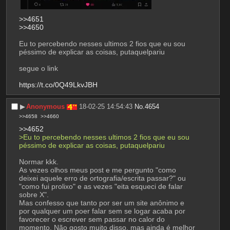
>>4651
>>4650
Eu to percebendo nesses ultimos 2 fios que eu sou 
péssimo de explicar as coisas, putaquelpariu
segue o link
https://t.co/0Q49LkvJBH
▶︎
Anonymous
18-02-25 14:54:43
No.
4654
>>4658
>>4660
>>4652
>Eu to percebendo nesses ultimos 2 fios que eu sou 
péssimo de explicar as coisas, putaquelpariu
Normar kkk. 
As vezes olhos meus post e me pergunto "como 
deixei aquele erro de ortografia/escrita passar?" ou 
"como fui prolixo" e as vezes "eita esqueci de falar 
sobre X".
Mas confesso que tanto por ser um site anônimo e 
por qualquer um poer falar sem se logar acaba por 
favorecer o escrever sem passar no calor do 
momento. Não gosto muito disso, mas ainda é melhor 