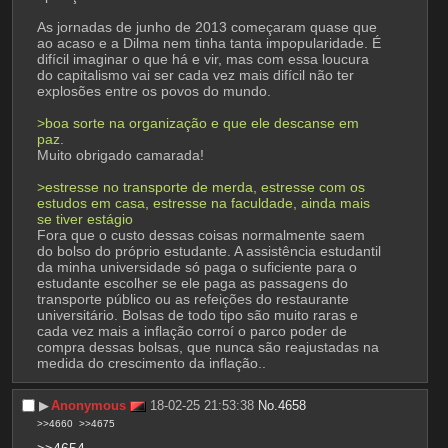
As jornadas de junho de 2013 começaram quase que 
ao acaso e a Dilma nem tinha tanta impopularidade. É 
difícil imaginar o que há e vir, mas com essa loucura 
do capitalismo vai ser cada vez mais difícil não ter 
explosões entre os povos do mundo.
>boa sorte na organização e que ele descanse em 
paz.
Muito obrigado camarada!
>estresse no transporte de merda, estresse com os 
estudos em casa, estresse na faculdade, ainda mais 
se tiver estágio
Fora que o custo dessas coisas normalmente saem 
do bolso do próprio estudante. A assistência estudantil 
da minha universidade só paga o suficiente para o 
estudante escolher se ele paga as passagens do 
transporte público ou as refeições do restaurante 
universitário. Bolsas de todo tipo são muito raras e 
cada vez mais a inflação corroí o parco poder de 
compra dessas bolsas, que nunca são reajustadas na 
medida do crescimento da inflação..
▶︎
Anonymous
18-02-25 21:53:38
No.
4658
>>4660
>>4675