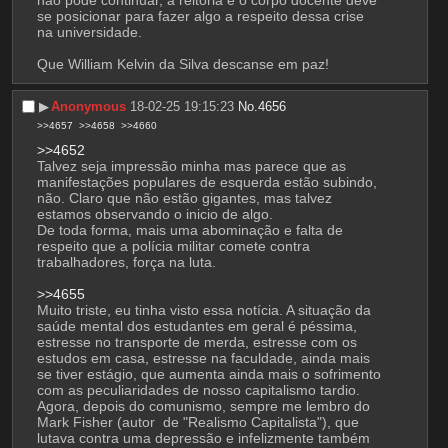
não pode continuar, a reitoria e o corpo docente deve 
se posicionar para fazer algo a respeito dessa crise 
na universidade. 
Que William Kelvin da Silva descanse em paz!
▶︎
Anonymous
18-02-25 19:15:23
No.
4656
>>4657
>>4658
>>4660
>>4652
Talvez seja impressão minha mas parece que as 
manifestações populares de esquerda estão subindo, 
não. Claro que não estão gigantes, mas talvez 
estamos observando o inicio de algo.
De toda forma, mais uma abominação e falta de 
respeito que a polícia militar comete contra 
trabalhadores, força na luta.
>>4655
Muito triste, eu tinha visto essa notícia. A situação da 
saúde mental dos estudantes em geral é péssima, 
estresse no transporte de merda, estresse com os 
estudos em casa, estresse na faculdade, ainda mais 
se tiver estágio, que aumenta ainda mais o sofrimento 
com as peculiaridades de nosso capitalismo tardio. 
Agora, depois do comunismo, sempre me lembro do 
Mark Fisher (autor  de "Realismo Capitalista"), que 
lutava contra uma depressão e infelizmente também 