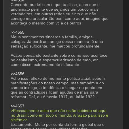
>>4654
Concordo pra krl com o que tu disse, acho que o 
anonimato permite que sejamos um pouco mais 
verdadeiros, em outras redes eu sinto que não 
consigo me articular tão bem como aqui, imagino que 
aconteça o mesmo com vc e os outros
>>4655
Meus sentimentos sinceros a familia, amigos, 
colegas. Já perdi um amigo dessa maneira, é uma 
sensação sufocante, me marcou profundamente.
Acabo pensando bastante sobre como isso acontece 
no capitalismo, a espetacularização de tudo, etc, 
como disse, extremamente sufocante.
>>4656
Acho isso reflexo do momento político atual, sobem 
manifestações do nosso campo, mas também a do 
campo inimigo, a tendência é chegar no ponto em 
que as contradições ficam agudas de mais para 
reformar. Daí, ou é russia 1917, ou Itália 1922…
>>4657
>Pessoalmente acho que não estão subindo só aqui 
no Brasil como em todo o mundo. A razão para isso é 
sistêmica
Exatamente, Muito por conta da forma global que o 