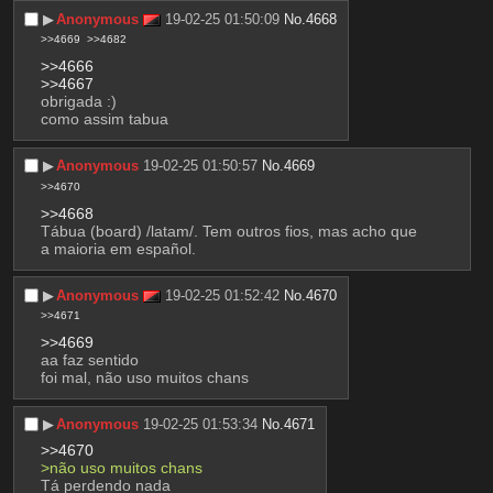
▶︎
Anonymous
19-02-25 01:50:09
No.
4668
>>4669
>>4682
>>4666
>>4667
obrigada :)
como assim tabua
▶︎
Anonymous
19-02-25 01:50:57
No.
4669
>>4670
>>4668
Tábua (board) /latam/. Tem outros fios, mas acho que 
a maioria em español.
▶︎
Anonymous
19-02-25 01:52:42
No.
4670
>>4671
>>4669
aa faz sentido
foi mal, não uso muitos chans
▶︎
Anonymous
19-02-25 01:53:34
No.
4671
>>4670
>não uso muitos chans
Tá perdendo nada