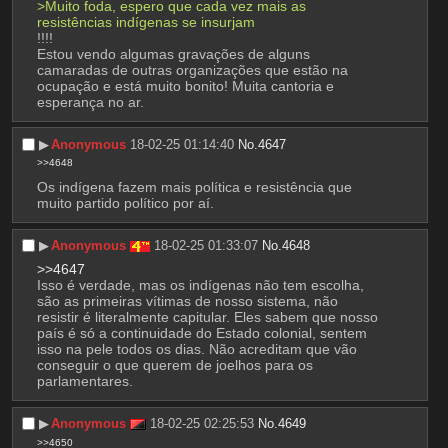
>Muito foda, espero que cada vez mais as 
resistências indígenas se insurjam
!!!!
Estou vendo algumas gravações de alguns 
camaradas de outras organizações que estão na 
ocupação e está muito bonito! Muita cantoria e 
esperança no ar.
▶︎
Anonymous
18-02-25 01:14:40
No.
4647
>>4648
Os indígena fazem mais política e resistência que 
muito partido político por aí.
▶︎
Anonymous
18-02-25 01:33:07
No.
4648
>>4647
Isso é verdade, mas os indígenas não tem escolha, 
são as primeiras vítimas de nosso sistema, não 
resistir é literalmente capitular. Eles sabem que nosso 
país é só a continuidade do Estado colonial, sentem 
isso na pele todos os dias. Não acreditam que vão 
conseguir o que querem de joelhos para os 
parlamentares.
▶︎
Anonymous
18-02-25 02:25:53
No.
4649
>>4650