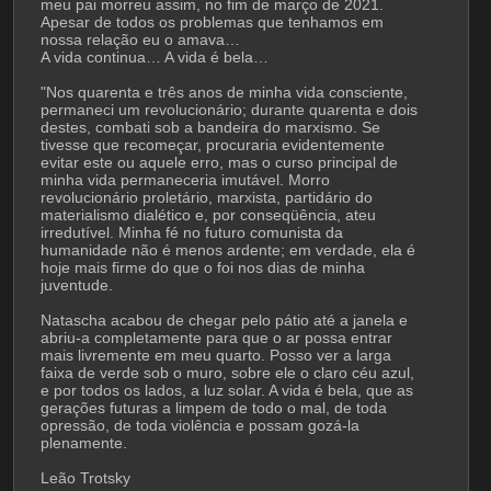
meu pai morreu assim, no fim de março de 2021. 
Apesar de todos os problemas que tenhamos em 
nossa relação eu o amava…
A vida continua… A vida é bela…
"Nos quarenta e três anos de minha vida consciente, 
permaneci um revolucionário; durante quarenta e dois 
destes, combati sob a bandeira do marxismo. Se 
tivesse que recomeçar, procuraria evidentemente 
evitar este ou aquele erro, mas o curso principal de 
minha vida permaneceria imutável. Morro 
revolucionário proletário, marxista, partidário do 
materialismo dialético e, por conseqüência, ateu 
irredutível. Minha fé no futuro comunista da 
humanidade não é menos ardente; em verdade, ela é 
hoje mais firme do que o foi nos dias de minha 
juventude.
Natascha acabou de chegar pelo pátio até a janela e 
abriu-a completamente para que o ar possa entrar 
mais livremente em meu quarto. Posso ver a larga 
faixa de verde sob o muro, sobre ele o claro céu azul, 
e por todos os lados, a luz solar. A vida é bela, que as 
gerações futuras a limpem de todo o mal, de toda 
opressão, de toda violência e possam gozá-la 
plenamente.
Leão Trotsky