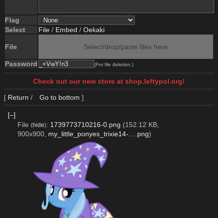
Flag
Select
File
/
Embed
/
Oekaki
File
Select/drop/paste files here
Password
(For file deletion.)
Check out our new store at shop.leftypol.org!
[
Return
/
Go to bottom
]
[–]
File
:
1739773710216-0.png
(152.12 KB,
(
hide
)
900x900,
my_little_ponyes_trixie14-….png
)