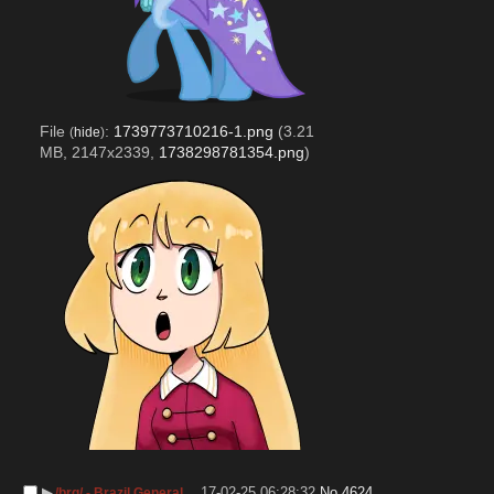
File
:
1739773710216-1.png
(3.21
(
hide
)
MB, 2147x2339,
1738298781354.png
)
▶︎
17-02-25 06:28:32
No.
4624
/brg/ - Brazil General