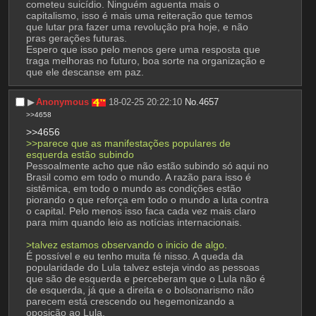
cometeu suicídio. Ninguém aguenta mais o 
capitalismo, isso é mais uma reiteração que temos 
que lutar pra fazer uma revolução pra hoje, e não 
pras gerações futuras. 
Espero que isso pelo menos gere uma resposta que 
traga melhoras no futuro, boa sorte na organização e 
que ele descanse em paz.
▶︎
Anonymous
18-02-25 20:22:10
No.
4657
>>4658
>>4656
>>parece que as manifestações populares de 
esquerda estão subindo
Pessoalmente acho que não estão subindo só aqui no 
Brasil como em todo o mundo. A razão para isso é 
sistêmica, em todo o mundo as condições estão 
piorando o que reforça em todo o mundo a luta contra 
o capital. Pelo menos isso faca cada vez mais claro 
para mim quando leio as notícias internacionais.
>talvez estamos observando o inicio de algo.
É possível e eu tenho muita fé nisso. A queda da 
popularidade do Lula talvez esteja vindo as pessoas 
que são de esquerda e perceberam que o Lula não é 
de esquerda, já que a direita e o bolsonarismo não 
parecem está crescendo ou hegemonizando a 
oposição ao Lula.