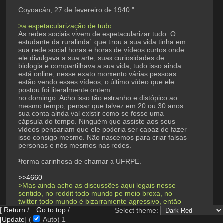
Coyoacán, 27 de fevereiro de 1940."
>a espetacularização de tudo
As redes sociais vivem de espetacularizar tudo. O 
estudante da ruralinda¹ que tirou a sua vida tinha em 
sua rede social horas e horas de vídeos curtos onde 
ele divulgava a sua arte, suas curiosidades de 
biologia e compartilhava a sua vida, tudo isso ainda 
está online, nesse exato momento várias pessoas 
estão vendo esses vídeos, o último vídeo que ele 
postou foi literalmente ontem
no domingo. Acho isso tão estranho e distópico ao 
mesmo tempo, pensar que talvez em 20 ou 30 anos 
sua conta ainda vai existir como se fosse uma 
cápsula do tempo. Ninguém que assiste aos seus 
vídeos pensariam que ele poderia ser capaz de fazer 
isso consigo mesmo. Não nascemos para criar falsas 
personas e nós mesmos nas redes.
¹forma carinhosa de chamar a UFRPE.
>>4660
>Mas ainda acho as discussões aqui legais nesse 
sentido, no reddit todo mundo pe meio broxa, no 
twitter todo mundo é bizarramente agressivo, então 
aqui, mesmo que as vezes possamos acabar em 
[
Return
/
Go to top
/
Select theme:
"echo chambers" de desespero, ainda da pra discutir 
[Update]
(
Auto)
10