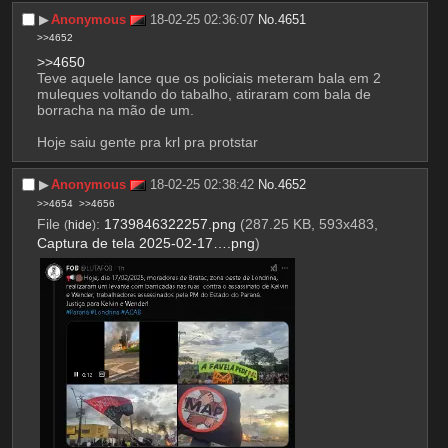
▶︎
Anonymous
18-02-25 02:36:07
No.
4651
>>4652
>>4650
Teve aquele lance que os policiais meteram bala em 2 
muleques voltando do tabalho, atiraram com bala de 
borracha na mão de um.
Hoje saiu gente pra krl pra protstar
▶︎
Anonymous
18-02-25 02:38:42
No.
4652
>>4654
>>4656
File
:
1739846322257.png
(287.25 KB, 593x483,
(
hide
)
Captura de tela 2025-02-17….png
)