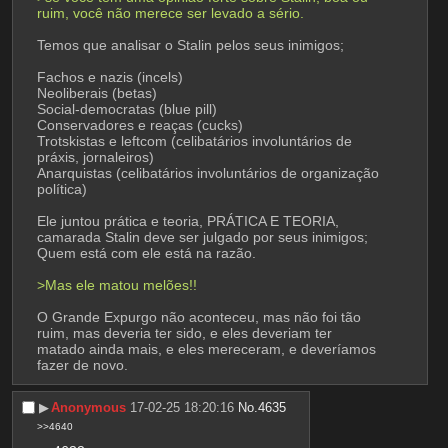
ruim, você não merece ser levado a sério.
Temos que analisar o Stalin pelos seus inimigos;
Fachos e nazis (incels)
Neoliberais (betas)
Social-democratas (blue pill)
Conservadores e reaças (cucks)
Trotskistas e leftcom (celibatários involuntários de 
práxis, jornaleiros)
Anarquistas (celibatários involuntários de organização 
política)
Ele juntou prática e teoria, PRÁTICA E TEORIA, 
camarada Stalin deve ser julgado por seus inimigos; 
Quem está com ele está na razão.
>Mas ele matou melões!!
O Grande Expurgo não aconteceu, mas não foi tão 
ruim, mas deveria ter sido, e eles deveriam ter 
matado ainda mais, e eles mereceram, e deveríamos 
fazer de novo.
▶︎
Anonymous
17-02-25 18:20:16
No.
4635
>>4640