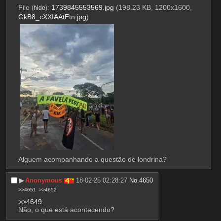
File
:
1739845553569.jpg
(198.23 KB, 1200x1600,
(
hide
)
GkB8_cXXIAAtEtn.jpg
)
Alguem acompanhando a questão de londrina?
▶︎
Anonymous
18-02-25 02:28:27
No.
4650
>>4651
>>4652
>>4649
Não, o que está acontecendo?