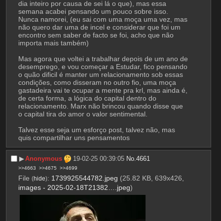
dia inteiro por causa de sei lá o que), mas essa 
semana acabei pensando um pouco sobre isso. 
Nunca namorei, (eu sai com uma moça uma vez, mas 
não quero dar uma de incel e considerar que foi um 
encontro sem saber de facto se foi, acho que não 
importa mais também)
Mas agora que voltei a trabalhar depois de um ano de 
desemprego, e vou começar a Estudar, fico pensando 
o quão dificil é manter um relacionamento sob essas 
condições, como disseram no outro fio, uma moça 
gastadeira vai te ocupar a mente pra krl, mas ainda é, 
de certa forma, a lógica do capital dentro do 
relacionamento. Marx não brincou quando disse que 
o capital tira do amor o valor sentimental.
Talvez esse seja um esforço post, talvez não, mas 
quis compartilhar uns pensamentos
▶︎
Anonymous
19-02-25 00:39:05
No.
4661
>>4663
>>4675
>>4699
File
:
1739925544782.jpeg
(25.82 KB, 639x426,
(
hide
)
images - 2025-02-18T21382….jpeg
)