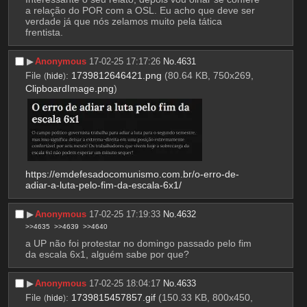
a relação do POR com a OSL. Eu acho que deve ser 
verdade já que nós zelamos muito pela tática 
frentista.
▶︎
Anonymous
17-02-25 17:17:26
No.
4631
File
:
1739812646421.png
(80.64 KB, 750x269,
(
hide
)
ClipboardImage.png
)
https://emdefesadocomunismo.com.br/o-erro-de-
adiar-a-luta-pelo-fim-da-escala-6x1/
▶︎
Anonymous
17-02-25 17:19:33
No.
4632
>>4635
>>4639
>>4640
a UP não foi protestar no domingo passado pelo fim 
da escala 6x1, alguém sabe por que?
▶︎
Anonymous
17-02-25 18:04:17
No.
4633
File
:
1739815457857.gif
(150.33 KB, 800x450,
(
hide
)