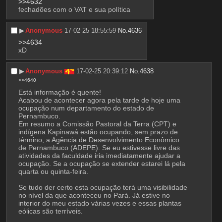
>>4632
fechadões com o VAT e sua política
▶︎
Anonymous
17-02-25 18:55:59
No.
4636
>>4634
xD
▶︎
Anonymous
17-02-25 20:39:12
No.
4638
>>4640
Está informação é quente!
Acabou de acontecer agora pela tarde de hoje uma 
ocupação num departamento do estado de 
Pernambuco.
Em resumo a Comissão Pastoral da Terra (CPT) e 
indígena Kapinawá estão ocupando, sem prazo de 
término, a Agência de Desenvolvimento Econômico 
de Pernambuco (ADEPE). Se eu estivesse livre das 
atividades da faculdade iria imediatamente ajudar a 
ocupação. Se a ocupação se extender estarei lá pela 
quarta ou quinta-feira.
Se tudo der certo esta ocupação terá uma visibilidade 
no nível da que aconteceu no Pará. Já estive no 
interior do meu estado várias vezes e essas plantas 
eólicas são terríveis. 