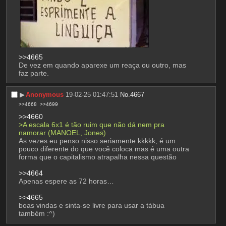
>>4665
De vez em quando aparexe um reaça ou outro, mas 
faz parte.
▶︎
Anonymous
19-02-25 01:47:51
No.
4667
>>4668
>>4699
>>4660
>A escala 6x1 é tão ruim que não dá nem pra 
namorar (MANOEL, Jones)
As vezes eu penso nisso seriamente kkkkk, é um 
pouco diferente do que você coloca mas é uma outra 
forma que o capitalismo atrapalha nessa questão
>>4664
Apenas espere as 72 horas…
>>4665
boas vindas e sinta-se livre para usar a tábua 
também :^)