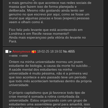
e mais genuíno do que acontece nas redes sociais de 
massa que fazem isso de forma planejada e 
deliberada. Mesmo não gostando ainda tento ser 
genuíno no que escrevo por aqui, como se fosse um 
mural que algumas poucas e boas (espero) pessoas 
veem e olham como é.
Fico feliz pelo levante que está acontecendo em 
Londrina e em Recife nesse momento!!
Ainda mais esperançoso pela vitória do levante no 
Pará.
▶︎
Anonymous
18-02-25 18:19:02
No.
4655
>>4656
>>4658
Ontem na minha universidade morreu um jovem 
estudante de biologia, a causa da morte foi suicídio…
A saúde mental dos estudantes na minha 
universidade é muito péssima, não é a primeira vez 
que isso acontece e ano passado teve um período 
que todo mês aconteciam tentativas dentro da própria 
universidade.
O próprio capitalismo que já favorece todo tipo de 
crise mental é somada a rotina conturbada da 
universidade. Estou organizando com um grupo de 
estudantes uma assembleia geral para amanhã, isso 