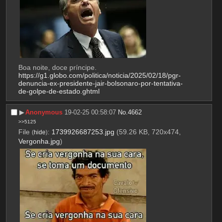
Boa noite, doce príncipe.
https://g1.globo.com/politica/noticia/2025/02/18/pgr-
denuncia-ex-presidente-jair-bolsonaro-por-tentativa-
de-golpe-de-estado.ghtml
▶︎
Anonymous
19-02-25 00:58:07
No.
4662
>>5125
File
:
1739926687253.jpg
(59.26 KB, 720x474,
(
hide
)
Vergonha.jpg
)