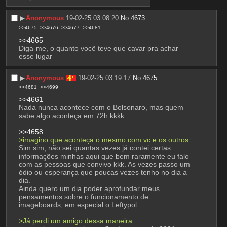
▶︎
Anonymous
19-02-25 03:08:20
No.
4673
>>4675
>>4676
>>4677
>>4681
>>4665
Diga-me, o quanto você teve que cavar pra achar 
esse lugar
▶︎
Anonymous
19-02-25 03:19:17
No.
4675
>>4681
>>4699
>>4661
Nada nunca acontece com o Bolsonaro, mas quem 
sabe algo aconteça em 72h kkkk
>>4658
>imagino que aconteça o mesmo com vc e os outros
Sim sim, não sei quantas vezes já contei certas 
informações minhas aqui que bem raramente eu falo 
com as pessoas que convivo kkk. As vezes passo um 
ódio ou esperança que poucas vezes tenho no dia a 
dia.
Ainda quero um dia poder aprofundar meus 
pensamentos sobre o funcionamento de 
imageboards, em especial o Leftypol.
>Já perdi um amigo dessa maneira 