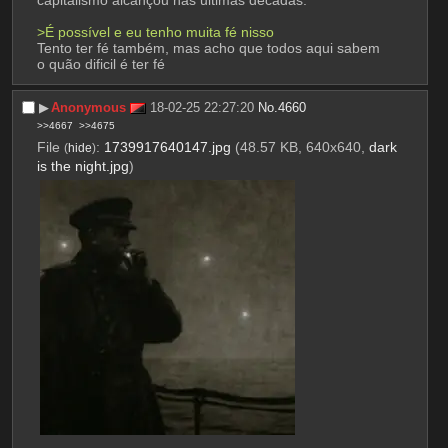
capitalismo alcançou nas ultimas décadas.
>É possível e eu tenho muita fé nisso
Tento ter fé também, mas acho que todos aqui sabem 
o quão dificil é ter fé
▶︎
Anonymous
18-02-25 22:27:20
No.
4660
>>4667
>>4675
File
:
1739917640147.jpg
(48.57 KB, 640x640,
dark
(
hide
)
is the night.jpg
)