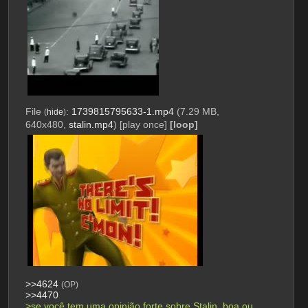
File
:
1739815795633-1.mp4
(7.29 MB,
(
hide
)
640x480,
stalin.mp4
)
[play once]
[loop]
>>4624
(OP)
>>4470
>se você tem uma opinião forte sobre Stalin, boa ou 