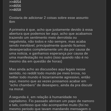
>>4654
>>4656
>>4658
Gostaria de adicionar 2 coisas sobre esse assunto 
tbm
A primeira é que, acho que justamente devido à essa 
abertura que podemos ter aqui, acho que acabamos 
trazendo um sentimento meio derrotista ou 
negativista, não todos e não sempre, mas acaba 
sendo inevitável, principalmente quando ficamos 
desesperados completamente um dia por causa de 
uma noticia, e ganhamos esperança por causa de 
uma manifestação no outro (isso quando não é no 
mesmo dia em questão de horas)
Mas ainda acho as discussões aqui legais nesse 
sentido, no reddit todo mundo pe meio broxa, no 
twitter todo mundo é bizarramente agressivo, então 
aqui, mesmo que as vezes possamos acabar em 
"echo chambers" de desespero, ainda da pra discutir 
na moral.
A segunda é, em relação à humanidade no 
capitalismo. Fio passado abriram um papo de namoro 
e tals, confesso que não acompanhei muito (foi no 
mesmo periodo que tavam mandando mensagem o 