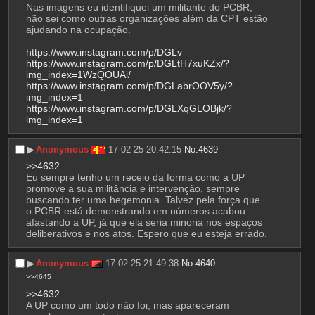
Nas imagens eu identifiquei um militante do PCBR, 
não sei como outras organizações além da CPT estão 
ajudando na ocupação.
https://www.instagram.com/p/DGLv
https://www.instagram.com/p/DGLtH7xuKZx/?
img_index=1WzQOUAi/
https://www.instagram.com/p/DGLabrOOV5y/?
img_index=1
https://www.instagram.com/p/DGLXqGLOBjk/?
img_index=1
▶︎
Anonymous
17-02-25 20:42:15
No.
4639
>>4632
Eu sempre tenho um receio da forma como a UP 
promove a sua militância e intervenção, sempre 
buscando ter uma hegemonia. Talvez pela força que 
o PCBR está demonstrando em números acabou 
afastando a UP, já que ela seria minoria nos espaços 
deliberativos e nos atos. Espero que eu esteja errado.
▶︎
Anonymous
17-02-25 21:49:38
No.
4640
>>4645
>>4632
A UP como um todo não foi, mas apareceram 