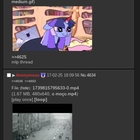
medium.gif
)
>>4625
mlp thread
▶︎
Anonymous
17-02-25 18:09:56
No.
4634
>>4636
>>4693
File
:
1739815795633-0.mp4
(
hide
)
(1.67 MB, 480x640,
o moço.mp4
)
[play once]
[loop]