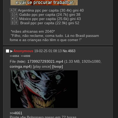
🇦🇷 Argentina ppc per capita (30.4k) gini 40                        
 🇬🇦 Gabão ppc per capita (24.7k) gini 38                              
 🇲🇽 México ppc per capita (25.6k) gini 43                           
 🇧🇷  Brasil ppc per capita (22.9k) gini 52                                   
 *mães africanas em 2040*                                                
 "Filho, não reclame, coma tudo. Lá no Brasil passam 
fome e as crianças não têm o que comer !"
▶︎
Anonymous
19-02-25 01:08:13
No.
4663
>>4664
>>4699
File
:
1739927293021.mp4
(1.33 MB, 1920x1080,
(
hide
)
coringa.mp4
)
[play once]
[loop]
>>4661
Poste yfw Bolsonaro preso em 72 horas