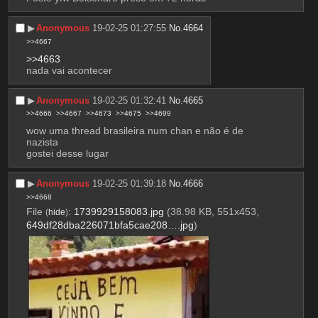
▶︎
Anonymous
19-02-25 01:27:55
No.
4664
>>4667
>>4663
nada vai acontecer
▶︎
Anonymous
19-02-25 01:32:41
No.
4665
>>4666
>>4667
>>4673
>>4675
>>4699
wow uma thread brasileira num chan e não é de 
nazista
gostei desse lugar
▶︎
Anonymous
19-02-25 01:39:18
No.
4666
>>4668
File
:
1739929158083.jpg
(38.98 KB, 551x453,
(
hide
)
649df28dba226071bfa5cae208….jpg
)