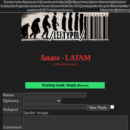
[
home
/
rules
/
faq
/
search
]
[
overboard
/
sfw
/
alt
]
[
leftypol
/
edu
/
labor
/
siberia
/
lgbt
/
latam
/
hobby
/
tech
/
games
/
anime
/
music
/
draw
/
AKM
/
ufo
/
420
]
[
meta
]
[
wiki
/
shop
/
tv
/
tiktok
/
twitter
/
patreon
]
[
GET
/
ref
/
marx
/
booru
]
[Watchlist]
[Options]
/latam/ - LATAM
Latino Americano
Posting mode: Reply
[Return]
Name
Options
Subject
Spoiler Image
Comment