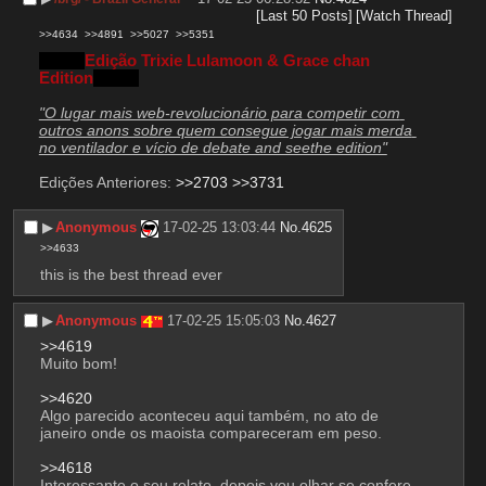
[Last 50 Posts]
[Watch Thread]
>>4634
>>4891
>>5027
>>5351
Edição Trixie Lulamoon & Grace chan 
Edition
"O lugar mais web-revolucionário para competir com 
outros anons sobre quem consegue jogar mais merda 
no ventilador e vício de debate and seethe edition"
Edições Anteriores: 
>>2703
>>3731
▶︎
Anonymous
17-02-25 13:03:44
No.
4625
>>4633
this is the best thread ever
▶︎
Anonymous
17-02-25 15:05:03
No.
4627
>>4619
Muito bom!
>>4620
Algo parecido aconteceu aqui também, no ato de 
janeiro onde os maoista compareceram em peso.
>>4618
Interessante o seu relato, depois vou olhar se confere 