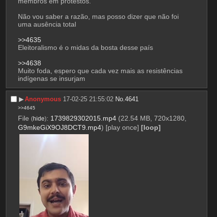
membros em protestos.
Não vou saber a razão, mas posso dizer que não foi 
uma ausência total
>>4635
Eleitoralismo é o midas da bosta desse país
>>4638
Muito foda, espero que cada vez mais as resistências 
indígenas se insurjam
▶︎
Anonymous
17-02-25 21:55:02
No.
4641
>>4645
File
:
1739829302015.mp4
(22.54 MB, 720x1280,
(
hide
)
G9mkeGiX9OJ8DCT9.mp4
)
[play once]
[loop]